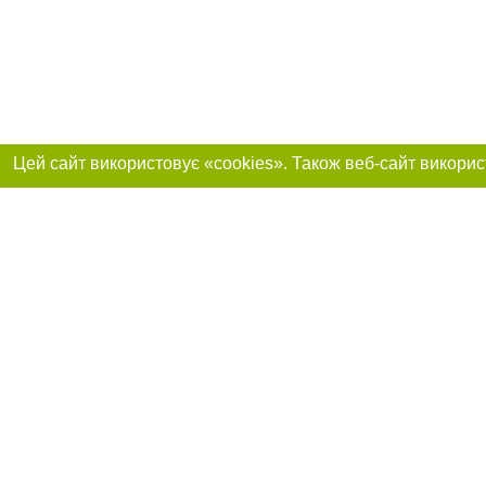
Приєднуйтесь до 
Реклама на сайті
Франшиза "CitySites"
+38 (095) 515-50-87
Про нас
Контакт
З питань реклами: +38 (095) 515-50-87. E-mail:
Допускається цит
reklama@0512.com.ua
тексті обов'язко
розміщення прямо