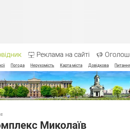
відник
Реклама на сайті
Оголош
сії
Погода
Нерухомість
Карта міста
Довідкова
Питання
кс
омплекс Миколаїв