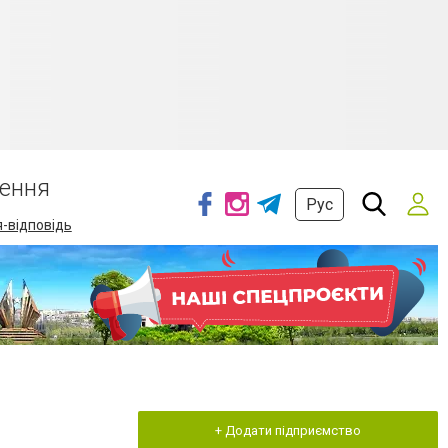
ення
Рус
-відповідь
+ Додати підприємство