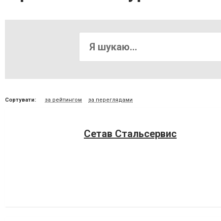
Сортувати:
за рейтингом
за переглядами
Сетав Стальсервис