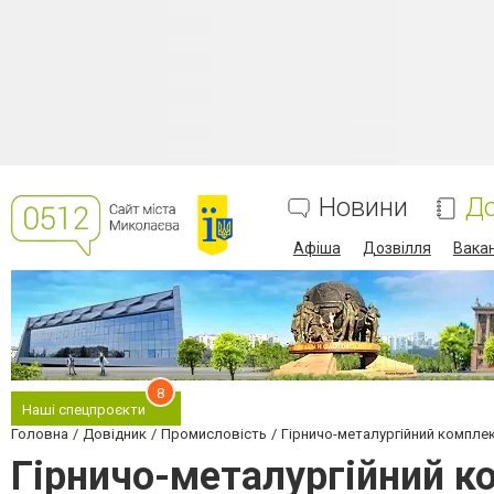
Новини
До
Афіша
Дозвілля
Вакан
8
Наші спецпроєкти
Головна
Довідник
Промисловість
Гірничо-металургійний компле
Гірничо-металургійний к