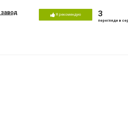
 завод
3
Я рекомендую
перегляди в се