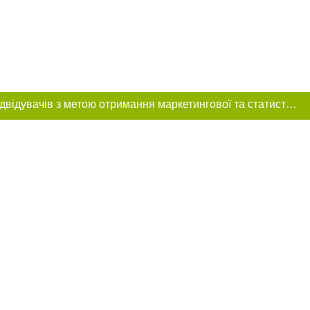
Цей сайт використовує «cookies». Також веб-сайт використовує інтернет-сервіс для збору технічних даних стосовно відвідувачів з метою отримання маркетингової та статистичної інформації. Умови обробки даних відвідувачів сайту див.
розміщення в
обов'язкове
нижче другого