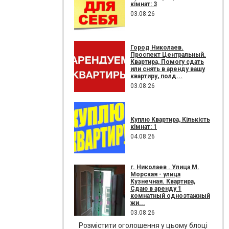
кімнат: 3
03.08.26
Город Николаев.
Проспект Центральный.
Квартира, Помогу сдать
или снять в аренду вашу
квартиру, полд...
03.08.26
Куплю Квартира, Кількість
кімнат: 1
04.08.26
г. Николаев . Улица М.
Морская - улица
Кузнечная. Квартира,
Сдаю в аренду 1
комнатный одноэтажный
жи...
03.08.26
Розмістити оголошення у цьому блоці