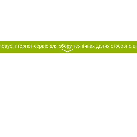
〉
нас :
и
Автори проєкту
ування матеріалів без отримання попередньої згоди 0512.com.ua за умови 
вого посилання на 0512.com.ua - Сайт міста Миколаєва. Для інтернет-видань 
го, відкритого для пошукових систем гіперпосилання на цитовані статті не 