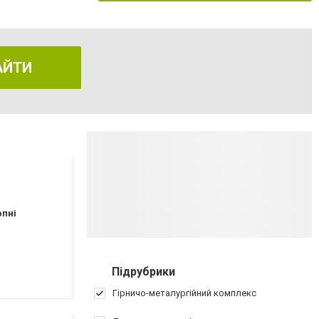
АЙТИ
рпні
Підрубрики
Гірничо-металургійний комплекс