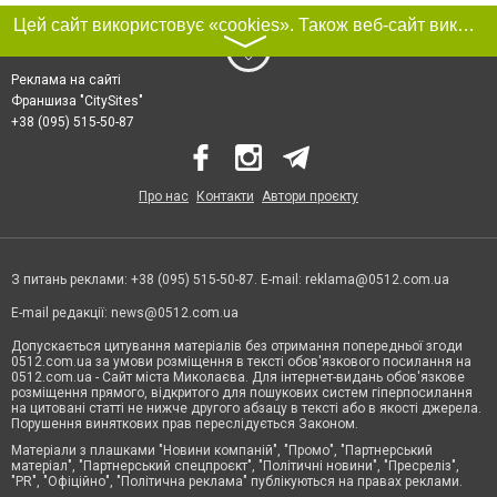
Цей сайт використовує «cookies». Також веб-сайт використовує інтернет-сервіс для збору технічних даних стосовно відвідувачів з метою отримання маркетингової та статистичної інформації. Умови обробки даних відвідувачів сайту див.
〉
Реклама на сайті
Франшиза "CitySites"
+38 (095) 515-50-87
Про нас
Контакти
Автори проєкту
З питань реклами: +38 (095) 515-50-87. E-mail:
reklama@0512.com.ua
E-mail редакції:
news@0512.com.ua
Допускається цитування матеріалів без отримання попередньої згоди
0512.com.ua за умови розміщення в тексті обов'язкового посилання на
0512.com.ua - Сайт міста Миколаєва. Для інтернет-видань обов'язкове
розміщення прямого, відкритого для пошукових систем гіперпосилання
на цитовані статті не нижче другого абзацу в тексті або в якості джерела.
Порушення виняткових прав переслідується Законом.
Матеріали з плашками "Новини компаній", "Промо", "Партнерський
матеріал", "Партнерський спецпроєкт", "Політичні новини", "Пресреліз",
"PR", "Офіційно", "Політична реклама" публікуються на правах реклами.