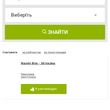
ЗНАЙТИ
Сортувати:
за рейтингом
за переглядами
Naomi Box - 3d пазлы
Николаев
0931576929
Я рекомендую