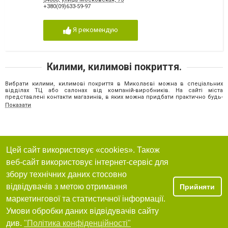
+380(09)633-59-97
Я рекомендую
Килими, килимові покриття.
Вибрати килими, килимові покриття в Миколаєві можна в спеціальних
відділах ТЦ або салонах від компаній-виробників. На сайті міста
представлені контакти магазинів, в яких можна придбати практично будь-
яке покриття для підлоги. Також на веб-сайті розміщені коментарі
Показати
миколаївців, які вже придбали продукцію українських або зарубіжних
виробників, які відзначають її зручність та якість.
Оформлення підлоги відіграє важливу роль у формуванні дизайну
інтер'єру. Але крім естетики, покриття забезпечує тепло та затишок у
приміщеннях, особливо в зимовий період року, коли у будинку може бути
прохолодно.
Цей сайт використовує «cookies». Також
Види килимів, килимових покриттів
веб-сайт використовує інтернет-сервіс для
Симпатичний килимок у передпокої чи гарний безворсовий килим у
збору технічних даних стосовно
вітальні можна побачити у квартирах багатьох миколаївців. Але
відрізняються килимові покриття не тільки розмірами та забарвленнями,
відвідувачів з метою отримання
Прийняти
також вони можуть відрізнятися матеріалами виготовлення, зокрема, вони
маркетингової та статистичної інформації.
можуть бути виконані з:
Умови обробки даних відвідувачів сайту
шовку;
віскози;
див.
"Політика конфіденційності"
поліаміду;