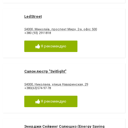
LedStreet
54000, Миколаїв, проспект Миру, 2-а, офіс 500
+380 (93) 2911818
Я рекомендую
Салон люстр "Svitlight"
54000, Николаев, улица Наваринская, 29
+380(63)574-97-78
Я рекомендую
Энерджи Сейвинг Солюшнз (Energy Saving