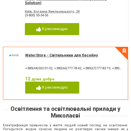
Solution)
Київ, Богдана Хмельницького, 24
(0-800) 50-34-56
Я рекомендую
WaterStore - Світильники для басейну
+380(44)502-01-02
,
+380(66)777-78-42
,
+380(67)777-82-19
,
+380(67)890-80-80
12
дуже добре
Я рекомендую
Освітлення та освітлювальні прилади у
Миколаєві
Електрифікація привнесла у життя людей новий погляд на освітлення.
Погодьтеся: жодна сучасна людина не розглядає свічки інакше як у