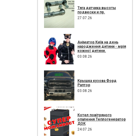
Тяга датчика высоты
подвески и пр.
27.07.26
Аніматор Київ на день
народження дитини - мрія
кожної дитини.
03.08.26
Крышка кузова Форд
Раптор
03.08.26
Котел повітряного
опалення Теплогенератор
ДОК
24.07.26