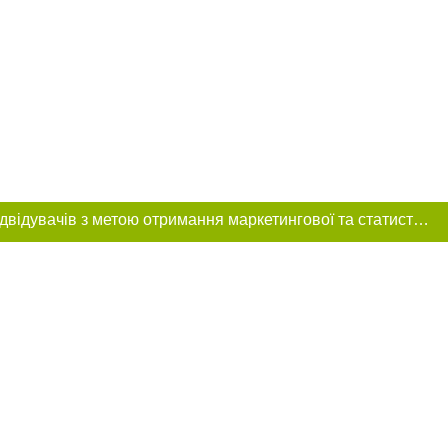
Цей сайт використовує «cookies». Також веб-сайт використовує інтернет-сервіс для збору технічних даних стосовно відвідувачів з метою отримання маркетингової та статистичної інформації. Умови обробки даних відвідувачів сайту див.