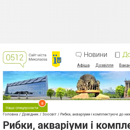
Новини
До
Афіша
Дозвілля
Вакан
8
Наші спецпроєкти
Головна
Довідник
Зоосвіт
Рибки, акваріуми і комплектуючі до ни
Рибки, акваріуми і компл