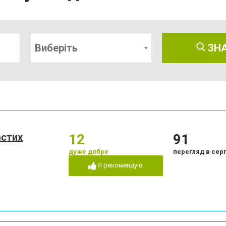
Виберіть
ЗН
астих
12
91
дуже добре
перегляд в сер
Я рекомендую