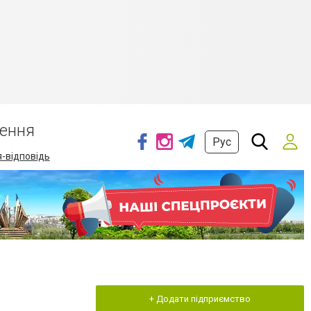
ення
Рус
-відповідь
+ Додати підприємство