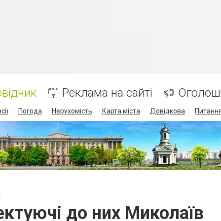
відник
Реклама на сайті
Оголош
сії
Погода
Нерухомість
Карта міста
Довідкова
Питання
х
ектуючі до них Миколаїв