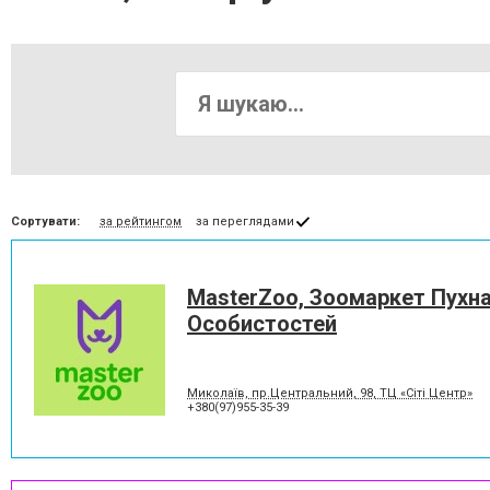
Сортувати:
за рейтингом
за переглядами
MasterZoo, Зоомаркет Пухн
Особистостей
Миколаїв, пр.Центральний, 98, ТЦ «Сіті Центр»
+380(97)955-35-39