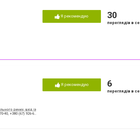
30
Я рекомендую
переглядів в се
6
Я рекомендую
переглядів в се
льного ринку, вхід із двору)
70-40
,
+380 (67) 926-63-48