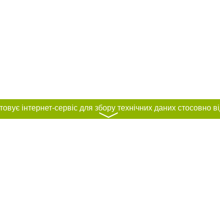
〉
нас :
и
Автори проєкту