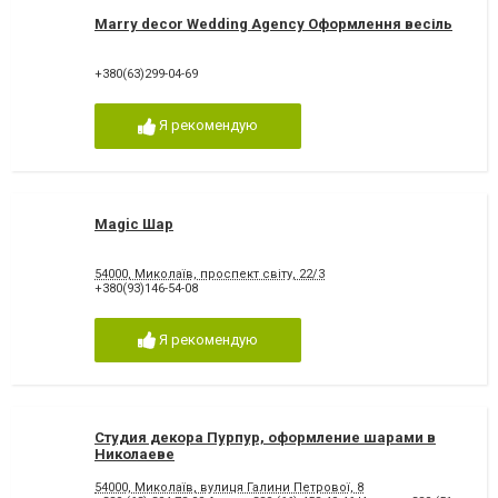
Marry decor Wedding Agency Оформлення весіль
+380(63)299-04-69
Я рекомендую
Magic Шар
54000, Миколаїв, проспект світу, 22/3
+380(93)146-54-08
Я рекомендую
Студия декора Пурпур, оформление шарами в
Николаеве
54000, Миколаїв, вулиця Галини Петрової, 8