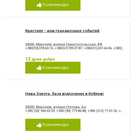
Я рекомендую
Кристалл - дом грандиозных событий
54000, Миколаїв, вулиця Севастопольська, 8-А
+380(93)378-60-10
,
+380(67)789-07-87
,
+380(51)247-64-46
,
+380(51)267-41-08
12
дуже добре
Я рекомендую
Нива Золота, база відпочинку в Коблеві
54000, Миколаїв, вулиця Степова, 4-а
+380 (50) 946-42-39
,
+380 (98) 779-86-88
,
+380 (512) 71-01-35
,
+380 (5153) 2-01-19
Я рекомендую