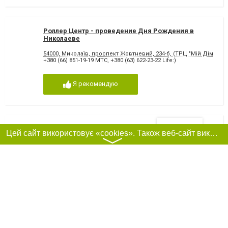
Роллер Центр - проведение Дня Рождения в
Николаеве
54000, Миколаїв, проспект Жовтневий, 234-б, (ТРЦ "Мій Дім", 2 п
+380 (66) 851-19-19 МТС
,
+380 (63) 622-23-22 Life:)
Я рекомендую
Фільтри
Цветландия
Цей сайт використовує «cookies». Також веб-сайт використовує інтернет-сервіс для збору технічних даних стосовно відвідувачів з метою отримання маркетингової та статистичної інформації. Умови обробки даних відвідувачів сайту див.
〉
Николаев, улица Спасская, 43
+380(63)303-84-40
,
0931663353
12
дуже добре
Я рекомендую