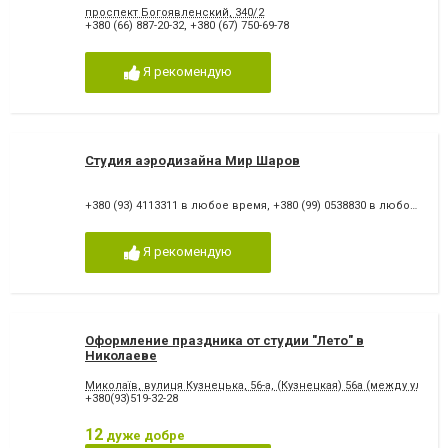
проспект Богоявленский, 340/2
+380 (66) 887-20-32
,
+380 (67) 750-69-78
Я рекомендую
Студия аэродизайна Мир Шаров
+380 (93) 4113311 в любое время
,
+380 (99) 0538830 в любое время
Я рекомендую
Оформление праздника от студии "Лето" в
Николаеве
Миколаїв, вулиця Кузнецька, 56-а, (Кузнецкая) 56а (между ул. С
+380(93)519-32-28
12
дуже добре