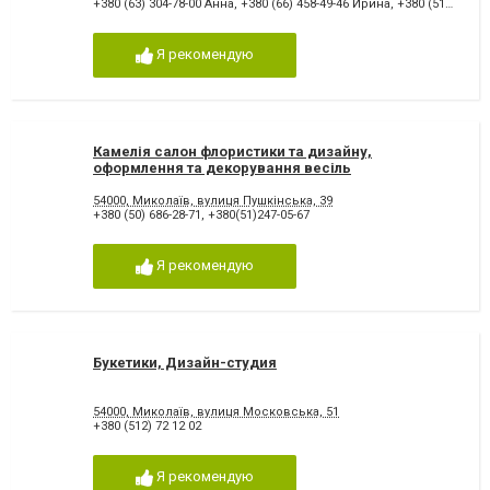
+380 (63) 304-78-00 Анна
,
+380 (66) 458-49-46 Ирина
,
+380 (512) 59-06-94
Я рекомендую
Камелія салон флористики та дизайну,
оформлення та декорування весіль
54000, Миколаїв, вулиця Пушкінська, 39
+380 (50) 686-28-71
,
+380(51)247-05-67
Я рекомендую
Букетики, Дизайн-студия
54000, Миколаїв, вулиця Московська, 51
+380 (512) 72 12 02
Я рекомендую