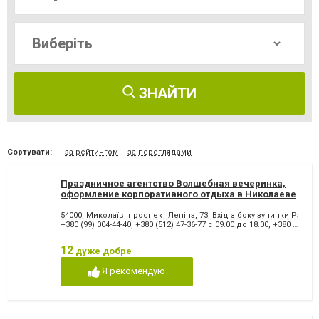
ЗНАЙТИ
Сортувати:
за рейтингом
за переглядами
Праздничное агентство Волшебная вечеринка,
оформление корпоративного отдыха в Николаеве
54000, Миколаїв, проспект Леніна, 73, Вхід з боку зупинки Радян
+380 (99) 004-44-40
,
+380 (512) 47-36-77 с 09.00 до 18.00
,
+380 (67) 515-76-76
12
дуже добре
Я рекомендую