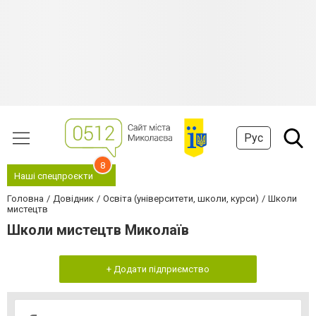
Рус
8
Наші спецпроєкти
Головна
Довідник
Освіта (університети, школи, курси)
Школи
мистецтв
Школи мистецтв Миколаїв
+ Додати підприємство