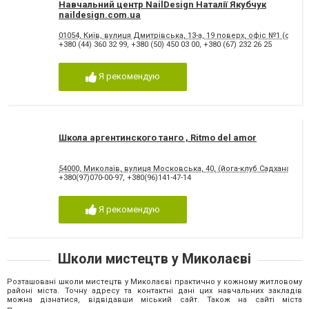
Навчальний центр NailDesign Наталії Якубчук
naildesign.com.ua
01054, Київ, вулиця Дмитрівська, 13-а, 19 поверх, офіс №1 (станц
+380 (44) 360 32 99
,
+380 (50) 450 03 00
,
+380 (67) 232 26 25
Я рекомендую
Школа аргентинского танго , Ritmo del amor
54000, Миколаїв, вулиця Московська, 40, (йога-клуб Садхана), 2 
+380(97)070-00-97
,
+380(96)141-47-14
Я рекомендую
Школи мистецтв у Миколаєві
Розташовані школи мистецтв у Миколаєві практично у кожному житловому
районі міста. Точну адресу та контактні дані цих навчальних закладів
можна дізнатися, відвідавши міський сайт. Також на сайті міста
представлені коментарі користувачів, які вже проходили навчання у