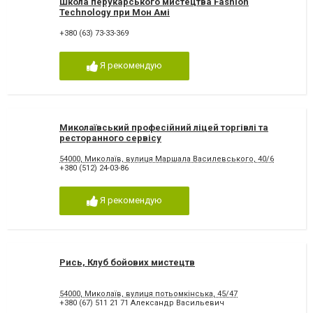
Школа перукарського мистецтва Fashion
Technology при Мон Амі
+380 (63) 73-33-369
Я рекомендую
Миколаївський професійний ліцей торгівлі та
ресторанного сервісу
54000, Миколаїв, вулиця Маршала Василевського, 40/6
+380 (512) 24-03-86
Я рекомендую
Рись, Клуб бойових мистецтв
54000, Миколаїв, вулиця потьомкінська, 45/47
+380 (67) 511 21 71 Александр Васильевич