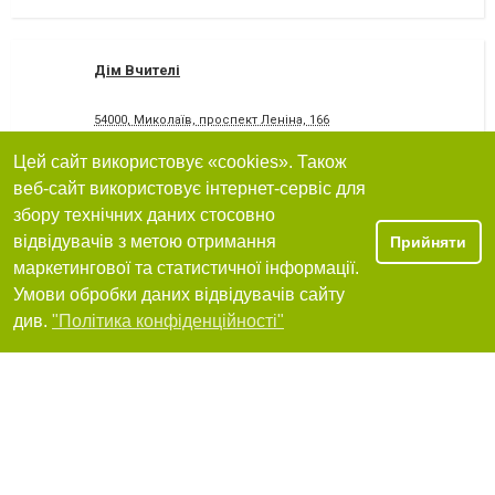
Дім Вчителі
54000, Миколаїв, проспект Леніна, 166
11.33
Цей сайт використовує «cookies». Також
дуже добре
веб-сайт використовує інтернет-сервіс для
Я рекомендую
збору технічних даних стосовно
відвідувачів з метою отримання
Прийняти
маркетингової та статистичної інформації.
А-пріорі, Освітня агенція
Умови обробки даних відвідувачів сайту
Фільтри
див.
"Політика конфіденційності"
+380 (44) 2217899
Я рекомендую
Навчальний центр, ДП