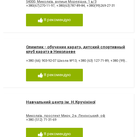
54000, Миколаїв, вулиця Морехідна, 1 в/3
+380(67)270-11-97
,
+380(63)787-89-84
,
+380(99)269-27-31
Я рекомендую
Олимпик - обучение каратэ, детский спортивный
клуб каратэ в Николаеве
+380 (66) 903-92-07 Школа №13
,
+380 (63) 127-71-89
,
+380 (99) 17-17-802 Дом творчества
Я рекомендую
Навчальний центр ім. Н.Кручініної
Миколаїв, проспект Миру, 2-а, Ленінський, оф
+380 (512) 71-31-69
Я рекомендую