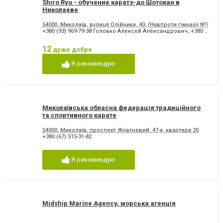
Shiro Ryu - обучение каратэ-до Шотокан в
Николаеве
54000, Миколаїв, вулиця Олійника, 40, (Навпроти гімназії №7)
+380 (93) 969-79-38 Головко Алексей Александрович
,
+380 (63) 853-88-66 Штевина Алена Игоревна
12
дуже добре
Я рекомендую
Миколаївська обласна федерація традиційного
та спортивного карате
54000, Миколаїв, проспект Жовтневий, 47-а, квартира 20
+380 (67) 515-31-82
Я рекомендую
Midship Marine Agency, морська агенція