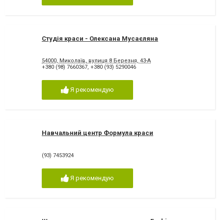
Студія краси - Олексана Мусаєляна
54000, Миколаїв, вулиця 8 Березня, 43-А
+380 (98) 7660367
,
+380 (93) 5290046
Я рекомендую
Навчальний центр Формула краси
(93) 7453924
Я рекомендую