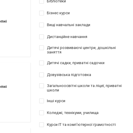
Бібліотеки
Бізнес курси
рпні
Вищі навчальні заклади
Дистанційне навчання
Дитячі розвиваючі центри, дошкільні
заняття
Дитячі садки, приватні садочки
Довузівська підготовка
Загальноосвітні школи та ліцеї, приватні
рпні
школи
Інші курси
Коледжі, технікуми, училища
Курси IT та комп'ютерної грамотності