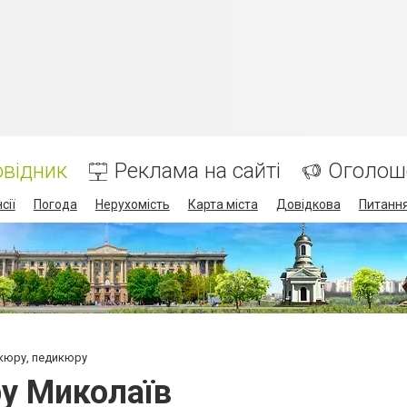
відник
Реклама на сайті
Оголош
сії
Погода
Нерухомість
Карта міста
Довідкова
Питання
ікюру, педикюру
у Миколаїв