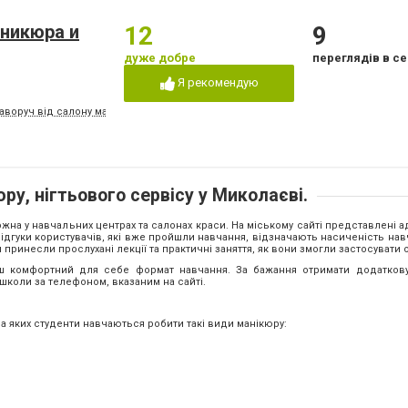
аникюра и
12
9
дуже добре
переглядів в се
Я рекомендую
раворуч від салону манікюру)
ру, нігтьового сервісу у Миколаєві.
жна у навчальних центрах та салонах краси. На міському сайті представлені а
відгуки користувачів, які вже пройшли навчання, відзначають насиченість на
м принесли прослухані лекції та практичні заняття, як вони змогли застосувати 
льш комфортний для себе формат навчання. За бажання отримати додатков
 школи за телефоном, вказаним на сайті.
на яких студенти навчаються робити такі види манікюру: