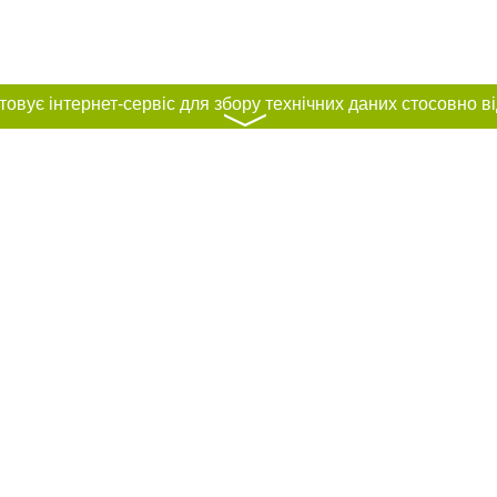
〉
нас :
и
Автори проєкту