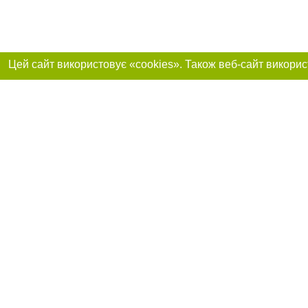
Приєднуйтесь до 
Реклама на сайті
Франшиза "CitySites"
+38 (095) 515-50-87
Про нас
Контакт