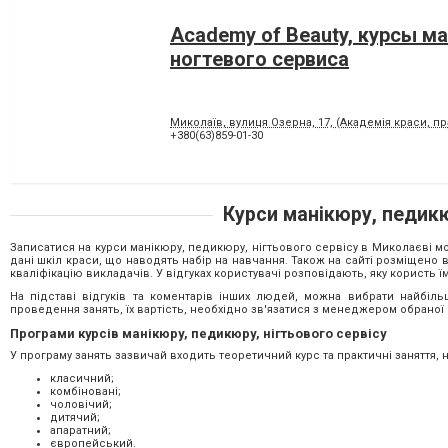
Academy of Beauty, курсы м
ногтевого сервиса
Миколаїв, вулиця Озерна, 17, (Академія краси, п
+380(63)859-01-30
Курси манікюру, педикю
Записатися на курси манікюру, педикюру, нігтьового сервісу в Миколаєві мо
дані шкіл краси, що наводять набір на навчання. Також на сайті розміщено 
кваліфікацію викладачів. У відгуках користувачі розповідають, яку користь ї
На підставі відгуків та коментарів інших людей, можна вибрати найбі
проведення занять, їх вартість, необхідно зв'язатися з менеджером обраної
Програми курсів манікюру, педикюру, нігтьового сервісу
У програму занять зазвичай входить теоретичний курс та практичні заняття, 
класичний;
комбіновані;
чоловічий;
дитячий;
апаратний;
європейський.