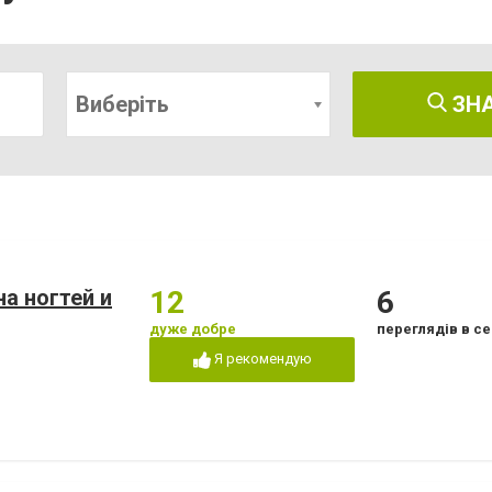
Виберіть
ЗН
а ногтей и
12
6
дуже добре
переглядів в се
Я рекомендую