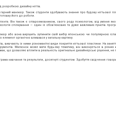
 розробкою дизайну нігтів.
арний манікюр. Також студенти здобувають знання про будову нігтьової пл
готовку його до роботи.
ієнта. Він також є співрозмовником, свого роду психологом, від уміння яко
ологія спілкування — один із обов'язкових та дуже важливих пунктів прог
анікюр або вона вирішить зупинити свій вибір японською чи популярною іс
 елемент органічно вливався у загальну картину.
в, вивчають із ними різноманітні види покриття нігтьової пластини. На заня
рументів. Малюнок може мати будь-яку тематику, він виконується в різних к
 смак, що дозволяє втілити в реальність оригінальні дизайнерські рішення, н
грама навчання та результати, досягнуті студентом. Здобуття свідчення гово