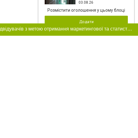
03.08.26
Розмістити оголошення у цьому блоці
Додати
Цей сайт використовує «cookies». Також веб-сайт використовує інтернет-сервіс для збору технічних даних стосовно відвідувачів з метою отримання маркетингової та статистичної інформації. Умови обробки даних відвідувачів сайту див.