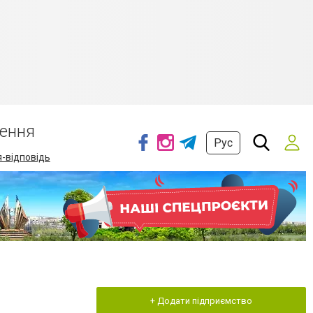
ення
Рус
-відповідь
+ Додати підприємство