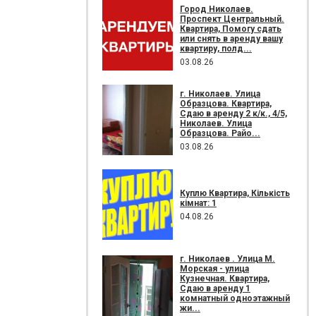
Город Николаев.
Проспект Центральный.
Квартира, Помогу сдать
или снять в аренду вашу
квартиру, полд...
03.08.26
г. Николаев. Улица
Образцова. Квартира,
Сдаю в аренду 2 к/к., 4/5,
Николаев. Улица
Образцова. Райо...
03.08.26
Куплю Квартира, Кількість
кімнат: 1
04.08.26
г. Николаев . Улица М.
Морская - улица
Кузнечная. Квартира,
Сдаю в аренду 1
комнатный одноэтажный
жи...