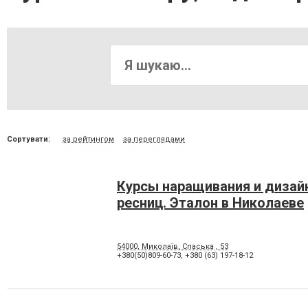
Сортувати:
за рейтингом
за переглядами
Курсы наращивания и дизайн
ресниц. Эталон в Николаеве
54000, Миколаїв, Спаська , 53
+380(50)809-60-73
,
+380 (63) 197-18-12