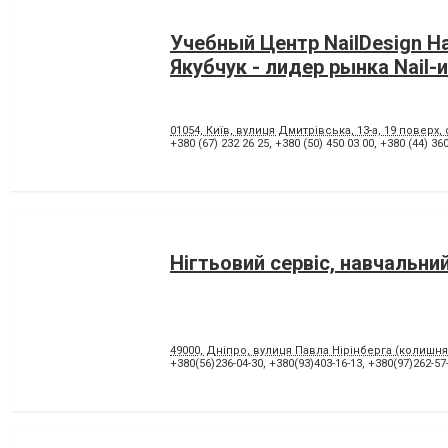
Учебный Центр NailDesign Н
Якубчук - лидер рынка Nail-
01054, Київ, вулиця Дмитрівська, 13-а, 19 поверх,
+380 (67) 232 26 25
,
+380 (50) 450 03 00
,
+380 (44) 360
Нігтьовий сервіс, навчальни
49000, Дніпро, вулиця Павла Нірінберга (колишня 
+380(56)236-04-30
,
+380(93)403-16-13
,
+380(97)262-57