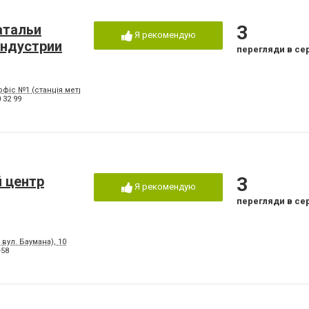
атальи
3
Я рекомендую
индустрии
перегляди в се
 офіс №1 (станція метро "Вокзальна")
 32 99
й центр
3
Я рекомендую
перегляди в се
вул. Баумана), 10
-58