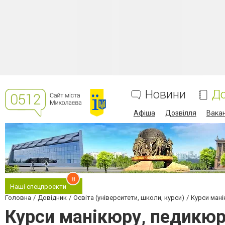
Новини
До
Афіша
Дозвілля
Вакан
8
Наші спецпроєкти
Головна
Довідник
Освіта (університети, школи, курси)
Курси ман
Курси манікюру, педикюр