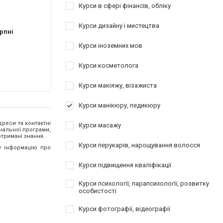
Курси в сфері фінансів, обліку
Курси дизайну і мистецтва
рпні
Курси іноземних мов
Курси косметолога
Курси макіяжу, візажиста
Курси манікюру, педикюру
дреси та контактні
Курси масажу
вчальної програми,
отримані знання.
Курси перукарів, нарощування волосся
у інформацію про
Курси підвищення кваліфікації
Курси психології, парапсихології, розвитку
особистості
Курси фотографії, відеографії