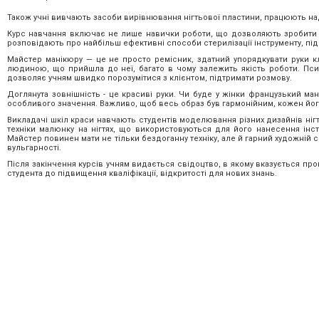
Також учні вивчають засоби вирівнювання нігтьової пластини, працюють над
Курс навчання включає не лише навички роботи, що дозволяють зробити г
розповідають про найбільш ефективні способи стерилізації інструменту, під
Майстер манікюру — це не просто ремісник, здатний упорядкувати руки кл
людиною, що прийшла до неї, багато в чому залежить якість роботи. Псих
дозволяє учням швидко порозумітися з клієнтом, підтримати розмову.
Доглянута зовнішність - це красиві руки. Чи буде у жінки французький м
особливого значення. Важливо, щоб весь образ був гармонійним, кожен його
Викладачі шкіл краси навчають студентів моделювання різних дизайнів нігті
техніки малюнку на нігтях, що використовуються для його нанесення інст
Майстер повинен мати не тільки бездоганну техніку, але й гарний художній
вульгарності.
Після закінчення курсів учням видається свідоцтво, в якому вказується про
студента до підвищення кваліфікації, відкритості для нових знань.