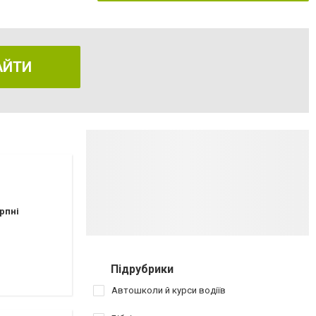
АЙТИ
рпні
Підрубрики
Автошколи й курси водіїв