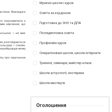
Музичні школи і курси
астини. Викладачі
Освіта за кордоном
го порозумітися з
Підготовка до ЗНО та ДПА
рами навчання, що
Післядипломна освіта
панською — не має
ттях розглядаються
Професійні курси
ольорах і стилях.
е перейшовши межу
Спеціалізовані школи, школи-інтернати
рить про прагнення
Тренінги, семінари, майстер-класи
Школи астрології, езотерики
Школи мистецтв
Оголошення