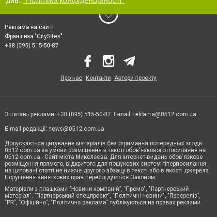
див.
"Політика конфіденційності"
базальтова вата.
Коли клей полімеризується, утеплювач додатково фіксується механічно за
допомогою зонтичних або тарілкових дюбелів. Після цього на нього
Реклама на сайті
фіксує сітку армування. Далі наносять шар штукатурки, яка може бути 3
видів:
Франшиза "CitySites"
текстурна;
+38 (095) 515-50-87
фактурна;
гладка.
За складом штукатурки можуть бути цементними – це найпоширеніший
варіант, силікатні – дорожчі, ніж перші і акриловими або силіконовими.
Про нас
Контакти
Автори проєкту
Останні мають одну особливість: для їх нанесення необхідно на шар
утеплювача накласти звичайну штукатурку цементну, інакше з часом
акрилова або силіконова штукатурка почне відшаровуватися. Декоруючі
суміші можуть тонуватися як безпосередньо в момент приготування, так і
фарбуватися вже після висихання на поверхні, що наноситься.
З питань реклами: +38 (095) 515-50-87. E-mail:
reklama@0512.com.ua
Текстурована штукатурка – та, яка містить у собі певні мінеральні добавки і
за спеціальної техніки нанесення виявляє свою структуру, наприклад,
E-mail редакції:
news@0512.com.ua
«короїд». Фактурна штукатурка одношарова або багатошарова полімерна
суміш, яку формують спеціальним способом нанесення, за рахунок чого
Допускається цитування матеріалів без отримання попередньої згоди
проявляється її фактура. Гладкі - це звичайні варіанти штукатурок, що
0512.com.ua за умови розміщення в тексті обов'язкового посилання на
мають рівну поверхню, що легко піддаються подальшій обробці.
0512.com.ua - Сайт міста Миколаєва. Для інтернет-видань обов'язкове
розміщення прямого, відкритого для пошукових систем гіперпосилання
на цитовані статті не нижче другого абзацу в тексті або в якості джерела.
Порушення виняткових прав переслідується Законом.
Матеріали з плашками "Новини компаній", "Промо", "Партнерський
матеріал", "Партнерський спецпроєкт", "Політичні новини", "Пресреліз",
"PR", "Офіційно", "Політична реклама" публікуються на правах реклами.