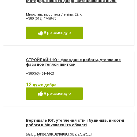
Матодор, вікна та двері, встановлення вікон
Миколаїв, проспект Леніна, 29, d
+380 (512) 47-58-73
Я рекомендую
СТРОЙЛАЙН-Ю - фасадные работы, утепление
фасадов теплой плиткой
+380(63)451-44-21
12
дуже добре
Я рекомендую
Вертикаль ЮГ, утеплення стін і будинків, висотні
роботи в Миколаєві та області
54000, Миколаїв, вулиця Пушкінська , 1