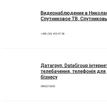
Видеонаблюдение в Николае
Спутниковое ТВ, Спутников
+380 (50) 493-97-38
Датагруп, DataGroup інтерне
телебачення, телефонія для
бізнесу
0800210000