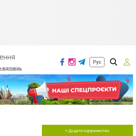
ення
Рус
-відповідь
+ Додати підприємство