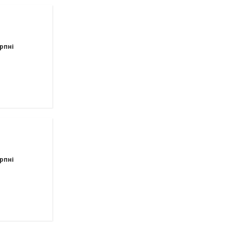
рпні
рпні