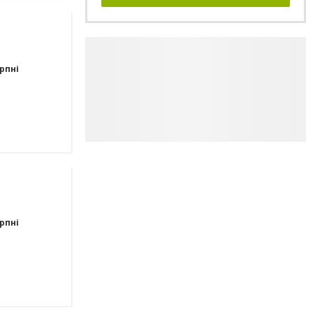
рпні
рпні