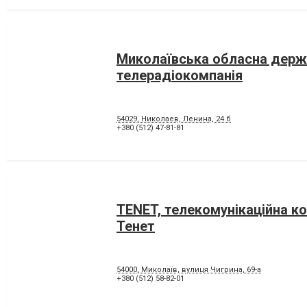
Миколаївська обласна держ
телерадіокомпанія
54029, Николаев, Ленина, 24 б
+380 (512) 47-81-81
TENET, телекомунікаційна к
Тенет
54000, Миколаїв, вулиця Чигрина, 69-а
+380 (512) 58-82-01