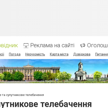
відник
Реклама на сайті
Оголош
сії
Погода
Нерухомість
Карта міста
Довідкова
Питання
 та супутникове телебачення
путникове телебачення