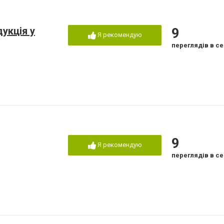
укція у
9
Я рекомендую
переглядів в се
9
Я рекомендую
переглядів в се