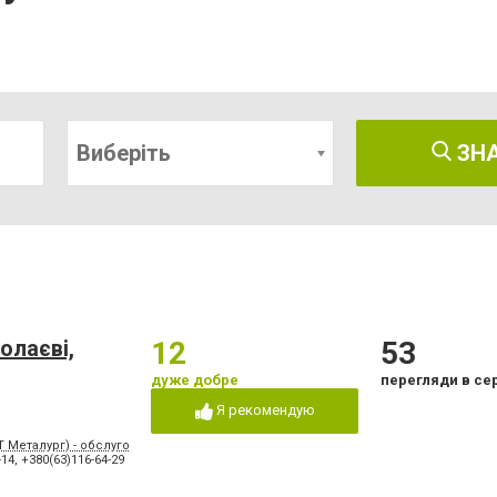
Виберіть
ЗН
олаєві,
12
53
дуже добре
перегляди в се
Я рекомендую
 Металург) - обслуговування Корабельного району; проспект Миру, 9 - обслугов
-14
,
+380(63)116-64-29