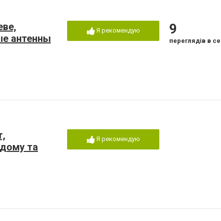
ве,
9
Я рекомендую
ые антенны
переглядів в се
т,
Я рекомендую
 дому та