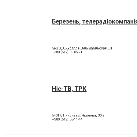
Березень, телерадіокомпані
54001, Николаев, Адмиральская, 31
+380 (512) 35-05-71
Ніс-ТВ, ТРК
54017, Николаев, Чкалова, 30 а
+380 (512) 36-11-44