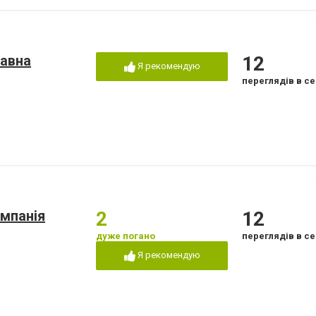
авна
12
Я рекомендую
переглядів в се
омпанія
2
12
дуже погано
переглядів в се
Я рекомендую