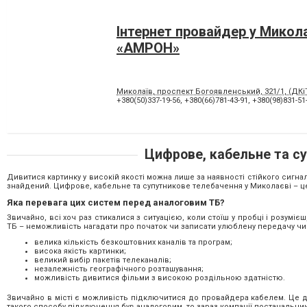
Інтернет провайдер у Микола
«АМРОН»
Миколаїв, проспект Богоявленський, 321/1, (ДКі
+380(50)337-19-56
,
+380(66)781-43-91
,
+380(98)831-51
Цифрове, кабельне та су
Дивитися картинку у високій якості можна лише за наявності стійкого сигнал
знайдений. Цифрове, кабельне та супутникове телебачення у Миколаєві – це 
Яка перевага цих систем перед аналоговим ТБ?
Звичайно, всі хоч раз стикалися з ситуацією, коли стоїш у пробці і розумі
ТБ – неможливість нагадати про початок чи записати улюблену передачу чи
велика кількість безкоштовних каналів та програм;
висока якість картинки;
великий вибір пакетів телеканалів;
незалежність географічного розташування;
можливість дивитися фільми з високою роздільною здатністю.
Звичайно в місті є можливість підключитися до провайдера кабелем. Це д
такого способу підключення був аналоговим, то зараз компанії постачальни