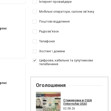
Інтернет-провайдери
Мобільні оператори, салони зв'язку
Поштові відділення
рпні
Радіозв'язок
Телефонія
Хостинг і домени
Цифрове, кабельне та супутникове
телебачення
рпні
Оголошення
Стажировка в США
(Internship USA)
02.08.26