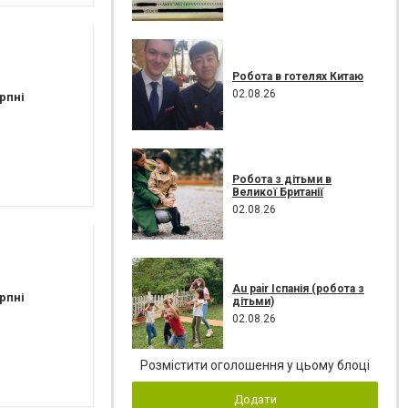
Робота в готелях Китаю
02.08.26
рпні
Робота з дітьми в
Великої Британії
02.08.26
Au pair Іспанія (робота з
рпні
дітьми)
02.08.26
Розмістити оголошення у цьому блоці
Додати