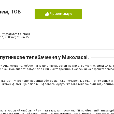
єві, ТОВ
Я рекомендую
Т "Металург" до приміщення телекомпанії "НОРМА") - обслуговування Корабельн
-16
,
+380(63)781-96-15
путникове телебачення у Миколаєві.
у. Аналогове телебачення таких властивостей не мало. Звичайно, вихід шукали 
різні можливості забути про шипіння та тремтіння картинки на екрані телевізо
єш, що матч улюбленої команди або серіал уже почався. Це один із головних м
 цікавий фільм. До плюсів цифрового, супутникового телебачення відноситьс
асть хороший стабільний сигнал завдяки посилюючій приймальній апаратурі
ки переходять на цифрове мовлення. Що автоматично піднімає ціну вартості по