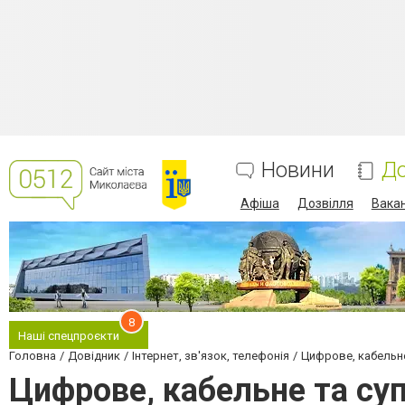
Новини
До
Афіша
Дозвілля
Вакан
8
Наші спецпроєкти
Головна
Довідник
Інтернет, зв'язок, телефонія
Цифрове, кабельне
Цифрове, кабельне та су