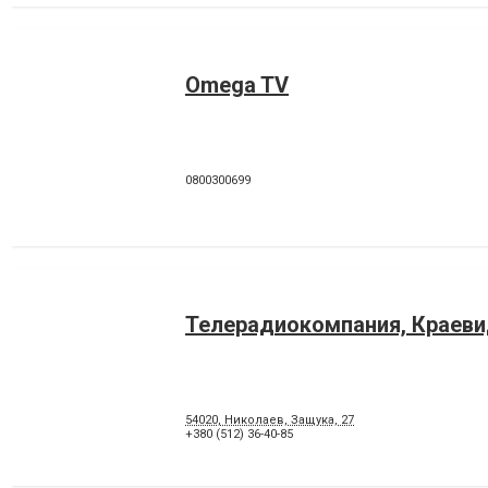
Omega TV
0800300699
Телерадиокомпания, Краев
54020, Николаев, Защука, 27
+380 (512) 36-40-85