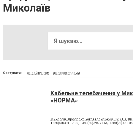
Миколаїв
Сортувати:
за рейтингом
за переглядами
Кабельне телебачення у Мик
«НОРМА»
Миколаїв, проспект Богоявленський, 321/1, (ДКіТ
+380(50)391-17-02
,
+380(50)394-71-64
,
+380(73)431-05