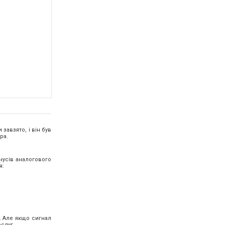
ого району; проспект Миру, 9 - обслуговування Інгульського району
завзято, і він був
ра.
інусів аналогового
я:
. Але якщо сигнал
слуг.