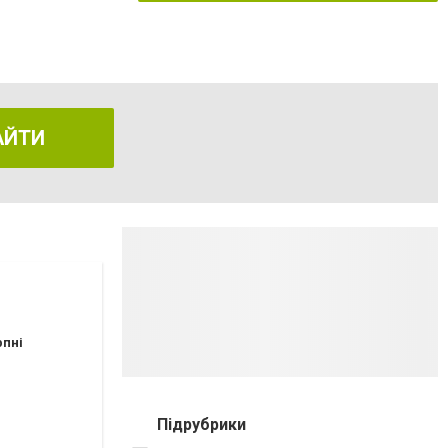
АЙТИ
рпні
ування Інгульського району, мкр "Північний", Кульбакіне
Підрубрики