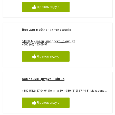
Я рекомендую
Все для мобільних телефонів
54000, Миколаїв, проспект Леніна, 27
+380 (63) 163-08-97
Я рекомендую
Компания Цитрус - Citrus
+380 (512) 67-04-04 Ленина 69
,
+380 (512) 67-44-31 Макарова 60
,
+38
Я рекомендую