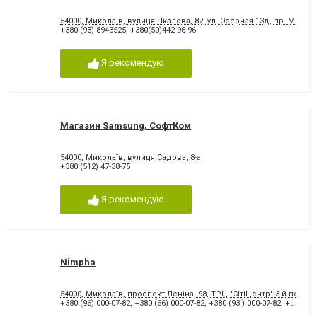
54000, Миколаїв, вулиця Чкалова, 82, ул. Озерная 13д, пр. Мира 7
+380 (93) 8943525
,
+380(50)442-96-96
Я рекомендую
Магазин Samsung, СофтКом
54000, Миколаїв, вулиця Садова, 8-а
+380 (512) 47-38-75
Я рекомендую
Nimpha
54000, Миколаїв, проспект Леніна, 98, ТРЦ "СітіЦентр" 3-й поверх
+380 (96) 000-07-82
,
+380 (66) 000-07-82
,
+380 (93 ) 000-07-82
,
+380 (67) 519-14-92