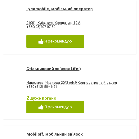
Lycamobile, мобільний оператор
01001, Київ, вул. Хрещатик, 19-А
+380(98)707-07-50
Я рекомендую
Стільниковий зв'язок Life:)
Николаев, Чкалова 20/3 оф.9 Корпоративный отдел
+380 (512) 58-46-91
2
дуже погано
Я рекомендую
Mobiloff, мобільний зв'язок