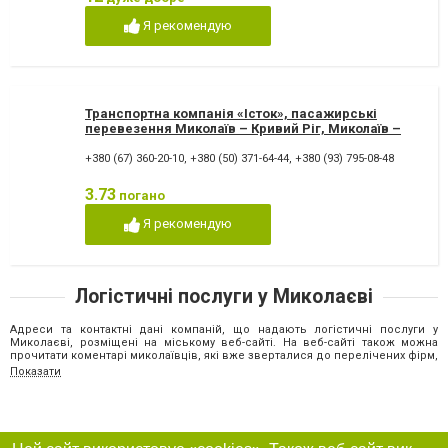
Я рекомендую
Транспортна компанія «Істок», пасажирські
перевезення Миколаїв – Кривий Ріг, Миколаїв –
Одеса
+380 (67) 360-20-10
,
+380 (50) 371-64-44
,
+380 (93) 795-08-48
3.73
погано
Я рекомендую
Логістичні послуги у Миколаєві
Адреси та контактні дані компаній, що надають логістичні послуги у
Миколаєві, розміщені на міському веб-сайті. На веб-сайті також можна
прочитати коментарі миколаївців, які вже зверталися до перелічених фірм,
які оцінили якість та ефективність їхньої роботи.
Показати
До профільних фірм, що займаються вантажоперевезеннями по Україні,
звертаються підприємства та приватні особи. Компанії-виробника в
основному замовляють доставку сировини на виробництво та
транспортування готової продукції на склади, магазини або
безпосередньо кінцевому споживачеві.