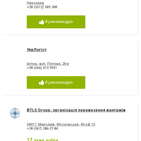
Николаев
+38 (0512) 589 288
Я рекомендую
УкрЛогіст
Ірпінь, вул. Попова, 26-а
+38 (066) 413 9951
Я рекомендую
BTLS Group, організація перевезення вантажів
54017, Миколаїв, Московська, 46-оф.15
+38 (067) 286-27-84
12
дуже добре