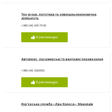
Ten group, логістика та зовнішньоекономічна
діяльність
+380 (44) 495-79-90
Я рекомендую
Автолюкс, пасажирські та вантажні перевезення
+380 (44) 5360055
Я рекомендую
Кур'єрська служба «Два Колеса», Миколаїв