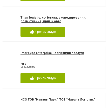
Titan logistic, логістика, експедирування,
розмитнення, пригін авто
Я рекомендую
Interexpo Enterprise - логістичні послуги
Київ
0630328709
Я рекомендую
ЧСЗ ТОВ "Наваль Парк", ТОВ "Наваль Логістик"