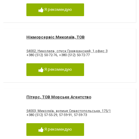
Я рекомендую
Нікморсервіс Миколаїв, ТОВ
54002, Николаев, спуск Гражданский, 1,офис 3
+380 (512) 50-72-76
,
+380 (512) 50-72-77
Я рекомендую
Пітерс, ТОВ Морське Агентство
54003, Миколаїв, вулиця Севастопольська, 175/1
+380 (512) 57-55-29
,
57-59-91
,
57-59-73
Я рекомендую