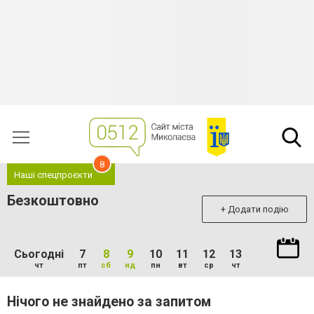
8
Наші спецпроєкти
Безкоштовно
+ Додати подію
Сьогодні
7
8
9
10
11
12
13
чт
пт
сб
нд
пн
вт
ср
чт
Нічого не знайдено за запитом