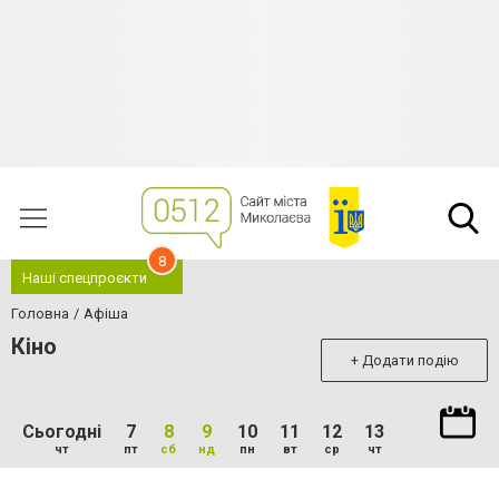
8
Наші спецпроєкти
Головна
Афіша
Кіно
+ Додати подію
Сьогодні
7
8
9
10
11
12
13
чт
пт
сб
нд
пн
вт
ср
чт