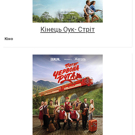
Кінець Оук- Стріт
Кіно