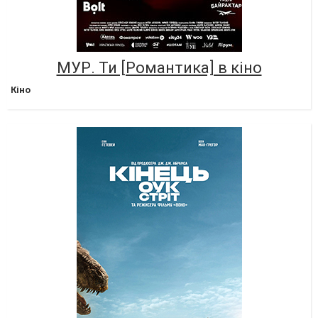
МУР. Ти [Романтика] в кіно
Кіно