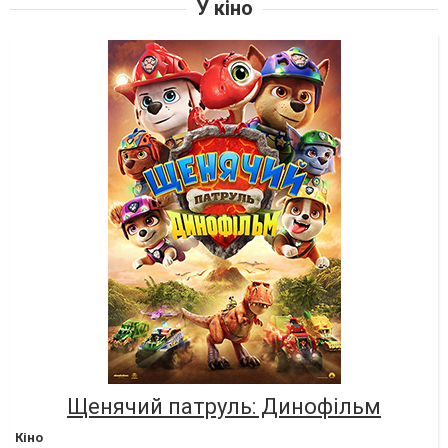
У кіно
Щенячий патруль: Динофільм
Кіно