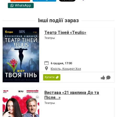
WhatsApp
Інші подіїї зараз
Театр Тіней «Teulis»
Театры
6 грудня, 17:00
Юність, Концерт Хол
Купити
Вистава «21 хвилина До та
Після...»
Театры