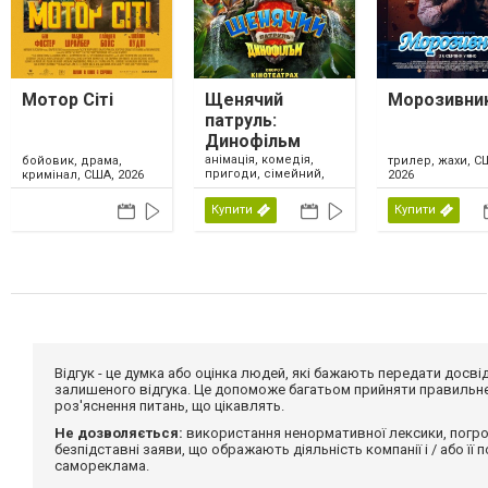
Мотор Сіті
Щенячий
Морозивни
патруль:
Динофільм
анімація, комедія,
бойовик, драма,
трилер, жахи, С
пригоди, сімейний,
кримінал, США, 2026
2026
США, 2026
Купити
Купити
Відгук - це думка або оцінка людей, які бажають передати дос
залишеного відгука. Це допоможе багатьом прийняти правильне 
роз'яснення питань, що цікавлять.
Не дозволяється:
використання ненормативної лексики, погро
безпідставні заяви, що ображають діяльність компанії і / або її
самореклама.