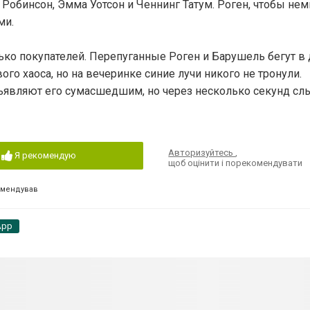
Робинсон, Эмма Уотсон и Ченнинг Татум. Роген, чтобы нем
ми.
олько покупателей. Перепуганные Роген и Барушель бегут в
го хаоса, но на вечеринке синие лучи никого не тронули.
ъявляют его сумасшедшим, но через несколько секунд сл
Авторизуйтесь
,
Я рекомендую
щоб оцінити і порекомендувати
омендував
App