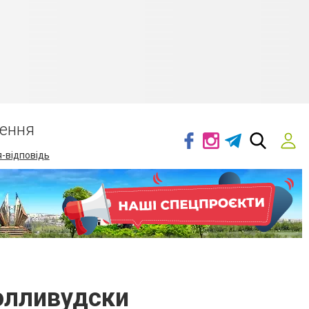
ення
-відповідь
голливудски