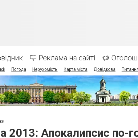
відник
Реклама на сайті
Оголош
сії
Погода
Нерухомість
Карта міста
Довідкова
Питання
ски
а 2013: Апокалипсис по-