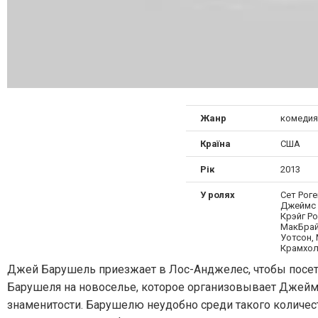
Жанр
комедия
Країна
США
Рік
2013
У ролях
Сет Рог
Джеймс 
Крэйг Ро
МакБрай
Уотсон,
Крамхо
Джей Барушель приезжает в Лос-Анджелес, чтобы посетит
Барушеля на новоселье, которое организовывает Джеймс
знаменитости. Барушелю неудобно среди такого количеств