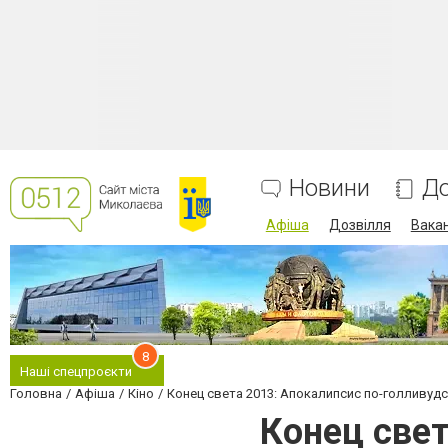
Новини
До
Афіша
Дозвілля
Вакан
8
Наші спецпроєкти
Головна
Афіша
Кіно
Конец света 2013: Апокалипсис по-голливуд
Конец свет