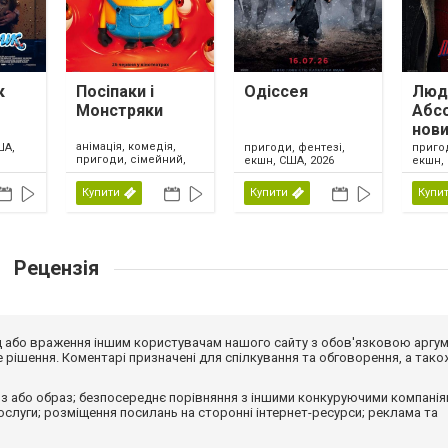
к
Посіпаки і
Одіссея
Люди
Монстряки
Абс
нови
анімація, комедія,
ША,
пригоди, фентезі,
приго
пригоди, сімейний,
екшн, США, 2026
екшн, 
США, 2026
Купити
Купити
Купи
Рецензія
від або враження іншим користувачам нашого сайту з обов'язковою аргу
рішення. Коментарі призначені для спілкування та обговорення, а тако
з або образ; безпосереднє порівняння з іншими конкуруючими компанія
 послуги; розміщення посилань на сторонні інтернет-ресурси; реклама та