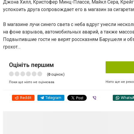
Джона Хилл, Кристофер Минц-Плассе, Майкл Сера, Крейг 
успокоить друга сопровождает его в магазин за сигарета
В магазине лучи синего света с неба вдруг унесли неск
на фоне взрывов, автомобильных аварий, а также массово
Подвыпившие гости не верят россказням Барушеля и об
грохот…
Оцініть першим
(
0
оцінок)
Ніхто ще не рек
Поки ще ніхто не оцінював
Reddit
Telegram
Viber
Whats