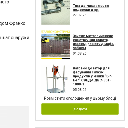
ного
Тяга датчика высоты
подвески и пр.
27.07.26
 дом Франко
Закажи металлические
ышат снаружи
конструкции ворота,
навесы, решетки, мафы,
заборы
01.08.26
Ваговий дозатор для
фасування сипких
продуктів у мішки "Біг-
Бег" СВЕДА ДВС-301-
1000-1
05.08.26
Розмістити оголошення у цьому блоці
Додати