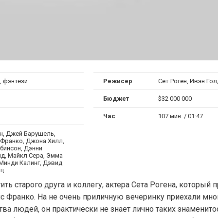
, фэнтези
Режисер
Сет Роген, Ивэн Го
Бюджет
$32 000 000
Час
107 мин. / 01:47
ен, Джей Барушель,
Франко, Джона Хилл,
бинсон, Дэнни
д, Майкл Сера, Эмма
 Минди Калинг, Дэвид
лц
ь старого друга и коллегу, актера Сета Рогена, который 
 Франко. На не очень приличную вечеринку приехали мно
а людей, он практически не знает лично таких знаменитос