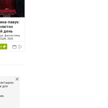
на-павук:
олютно
й день
ди, фантастика,
США, 2026
ти
ментацією
ж для
ми;