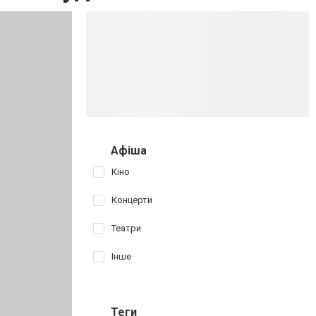
Афіша
Кіно
Концерти
Театри
Інше
Теги