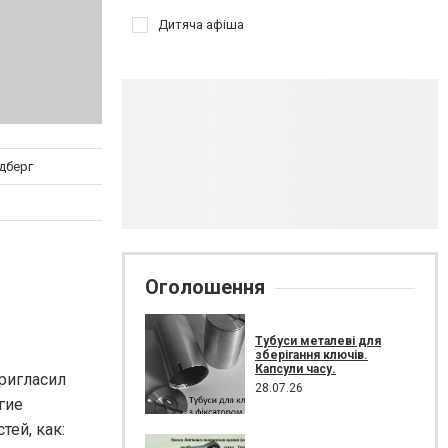
Дитяча афіша
лдберг
Оголошення
Тубуси металеві для
зберігання ключів.
Капсули часу.
пригласил
28.07.26
гие
тей, как: