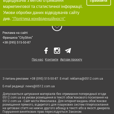
відвідувачів з метою отримання
Прийняти
маркетингової та статистичної інформації.
Умови обробки даних відвідувачів сайту
див.
"Політика конфіденційності"
Реклама на сайті
Франшиза "CitySites"
+38 (095) 515-50-87
Про нас
Контакти
Автори проєкту
З питань реклами: +38 (095) 515-50-87. E-mail:
reklama@0512.com.ua
E-mail редакції:
news@0512.com.ua
Допускається цитування матеріалів без отримання попередньої згоди
0512.com.ua за умови розміщення в тексті обов'язкового посилання на
0512.com.ua - Сайт міста Миколаєва. Для інтернет-видань обов'язкове
розміщення прямого, відкритого для пошукових систем гіперпосилання
на цитовані статті не нижче другого абзацу в тексті або в якості джерела.
Порушення виняткових прав переслідується Законом.