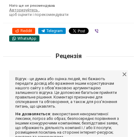
Ніхто ще не рекомендував
Авторизуйтесь
,
щоб оцінити і порекомендувати
Reddit
Telegram
Viber
WhatsApp
Рецензія
Відгук - це думка або оцінка людей, які бажають
передати досвід або враження іншим користувачам
нашого сайту з обов'язковою аргументацією
залишеного відгука. Це допоможе багатьом прийняти
правильне рішення. Коментарі призначені для
спілкування та обговорення, а також для роз'яснення
питань, що цікавлять.
Не дозволяється:
використання ненормативної
лексики, погроз або образ; безпосереднє порівняння з
іншими конкуруючими компаніями; безпідставні заяви,
що ображають діяльність компанії і / або її послуги;
розміщення посилань на сторонні інтернет-ресурси;
реклама та самореклама.