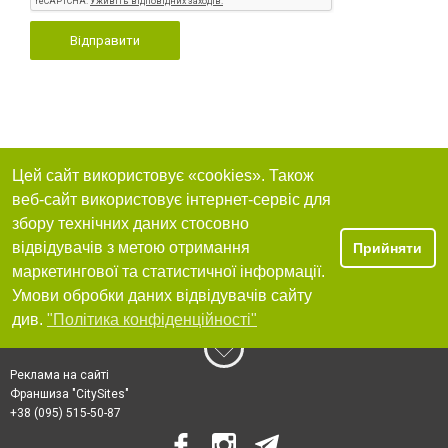
Відправити
Цей сайт використовує «cookies». Також
веб-сайт використовує інтернет-сервіс для
збору технічних даних стосовно
відвідувачів з метою отримання
Прийняти
маркетингової та статистичної інформації.
Умови обробки даних відвідувачів сайту
див.
"Політика конфіденційності"
Реклама на сайті
Франшиза "CitySites"
+38 (095) 515-50-87