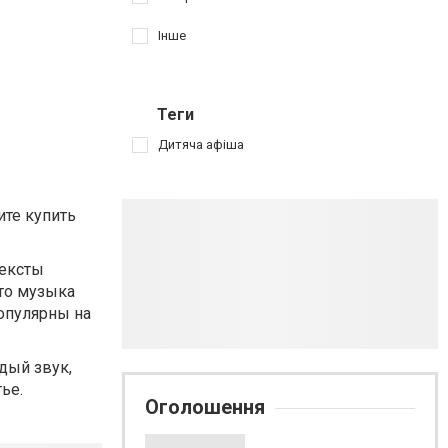
Інше
Теги
Дитяча афіша
ите купить
тексты
это музыка
популярны на
дый звук,
ье.
Оголошення