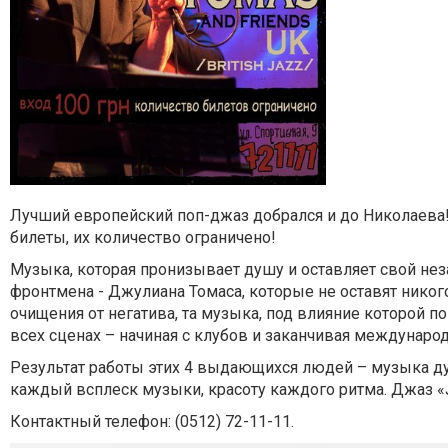
Лучший европейский поп-джаз добрался и до Николаева! В
билеты, их количество ограничено!
Музыка, которая пронизывает душу и оставляет свой не
фронтмена - Джулиана Томаса, которые не оставят никог
очищения от негатива, та музыка, под влияние которой п
всех сценах – начиная с клубов и заканчивая междунар
Результат работы этих 4 выдающихся людей – музыка д
каждый всплеск музыки, красоту каждого ритма. Джаз «Ju
Контактный телефон:
(0512) 72-11-11.