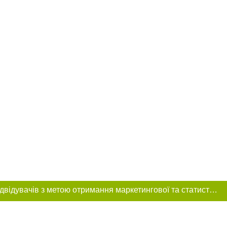
Цей сайт використовує «cookies». Також веб-сайт використовує інтернет-сервіс для збору технічних даних стосовно відвідувачів з метою отримання маркетингової та статистичної інформації. Умови обробки даних відвідувачів сайту див.