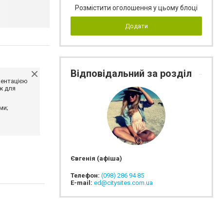
Розмістити оголошення у цьому блоці
Додати
Відповідальний за розділ
ментацією
ж для
ми;
Євгенія (афіша)
Телефон:
(098) 286 94 85
E-mail:
ed@citysites.com.ua