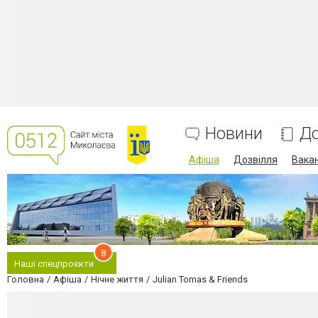
Новини
До
Афіша
Дозвілля
Вакан
8
Наші спецпроєкти
Головна
Афіша
Нічне життя
Julian Tomas & Friends