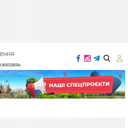
ення
-відповідь