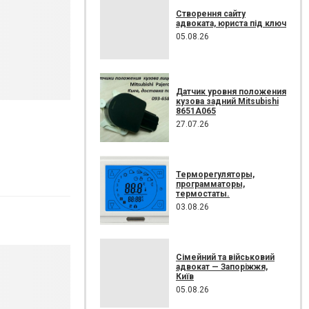
Створення сайту
адвоката, юриста під ключ
05.08.26
Датчик уровня положения
кузова задний Mitsubishi
8651A065
27.07.26
Терморегуляторы,
программаторы,
термостаты.
03.08.26
Сімейний та військовий
адвокат — Запоріжжя,
Київ
05.08.26