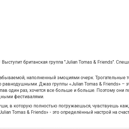
ыступит британская группа "Julian Tomas & Friends". Спеш
забываемой, наполненный эмоциями очерк. Трогательные 
о равнодушными. Джаз группы «Julian Tomas & Friends» – 
опав один раз, хочется все больше и больше. Поэтому они 
одными фестивалями.
уши, в которую полностью погружаешься, чувствуешь каж
lian Tomas & Friends» - это определённый настрой на счаст