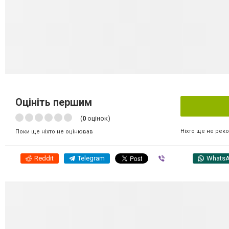
Оцініть першим
(
0
оцінок)
Ніхто ще не рек
Поки ще ніхто не оцінював
Reddit
Telegram
Viber
Whats