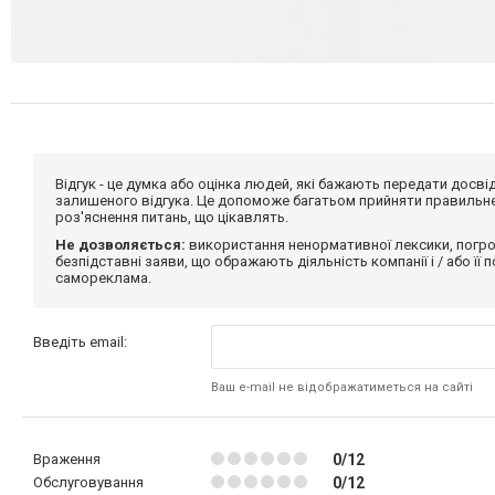
Відгук - це думка або оцінка людей, які бажають передати дос
залишеного відгука. Це допоможе багатьом прийняти правильне 
роз'яснення питань, що цікавлять.
Не дозволяється:
використання ненормативної лексики, погро
безпідставні заяви, що ображають діяльність компанії і / або її
самореклама.
Введіть email:
Ваш e-mail не відображатиметься на сайті
Враження
0/12
Обслуговування
0/12