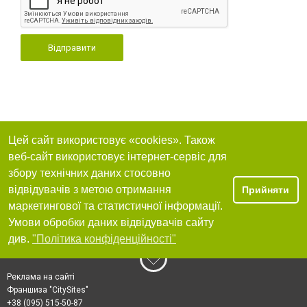
Відправити
Цей сайт використовує «cookies». Також
веб-сайт використовує інтернет-сервіс для
збору технічних даних стосовно
відвідувачів з метою отримання
Прийняти
маркетингової та статистичної інформації.
Умови обробки даних відвідувачів сайту
див.
"Політика конфіденційності"
Реклама на сайті
Франшиза "CitySites"
+38 (095) 515-50-87