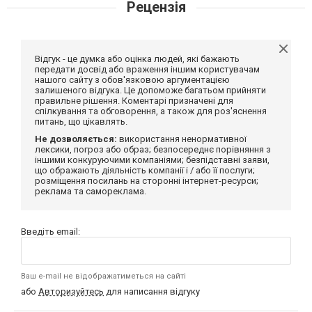
Рецензія
Відгук - це думка або оцінка людей, які бажають
передати досвід або враження іншим користувачам
нашого сайту з обов'язковою аргументацією
залишеного відгука. Це допоможе багатьом прийняти
правильне рішення. Коментарі призначені для
спілкування та обговорення, а також для роз'яснення
питань, що цікавлять.
Не дозволяється:
використання ненормативної
лексики, погроз або образ; безпосереднє порівняння з
іншими конкуруючими компаніями; безпідставні заяви,
що ображають діяльність компанії і / або її послуги;
розміщення посилань на сторонні інтернет-ресурси;
реклама та самореклама.
Введіть email:
Ваш e-mail не відображатиметься на сайті
або
Авторизуйтесь
для написання відгуку