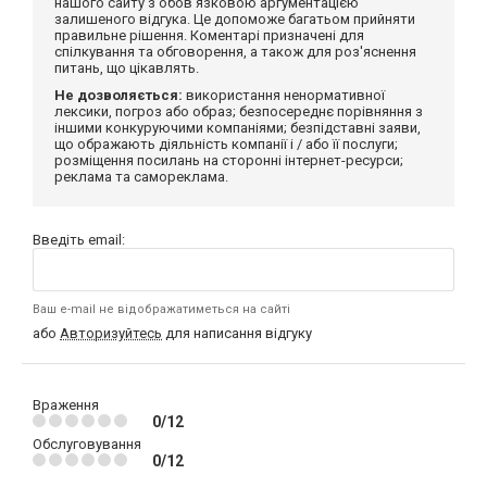
нашого сайту з обов'язковою аргументацією
залишеного відгука. Це допоможе багатьом прийняти
правильне рішення. Коментарі призначені для
спілкування та обговорення, а також для роз'яснення
питань, що цікавлять.
Не дозволяється:
використання ненормативної
лексики, погроз або образ; безпосереднє порівняння з
іншими конкуруючими компаніями; безпідставні заяви,
що ображають діяльність компанії і / або її послуги;
розміщення посилань на сторонні інтернет-ресурси;
реклама та самореклама.
Введіть email:
Ваш e-mail не відображатиметься на сайті
або
Авторизуйтесь
для написання відгуку
Враження
0/12
Обслуговування
0/12