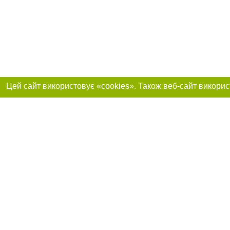
Приєднуйтесь до 
Реклама на сайті
Франшиза "CitySites"
+38 (095) 515-50-87
Про нас
Контакт
З питань реклами: +38 (095) 515-50-87. E-mail:
Допускається цит