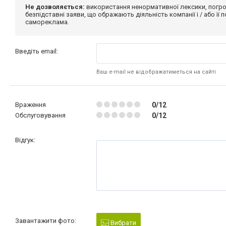
Не дозволяється:
використання ненормативної лексики, погро
безпідставні заяви, що ображають діяльність компанії і / або її
самореклама.
Введіть email:
Ваш e-mail не відображатиметься на сайті
Враження
0/12
Обслуговування
0/12
Відгук:
Завантажити фото:
Вибрати