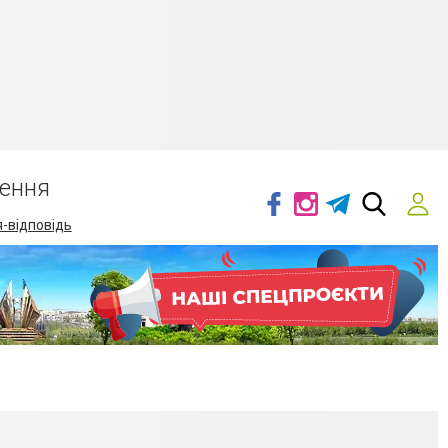
ення
-відповідь