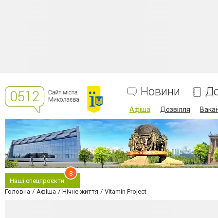
Новини
До
Афіша
Дозвілля
Вакан
8
Наші спецпроєкти
Головна
Афіша
Нічне життя
Vitamin Project