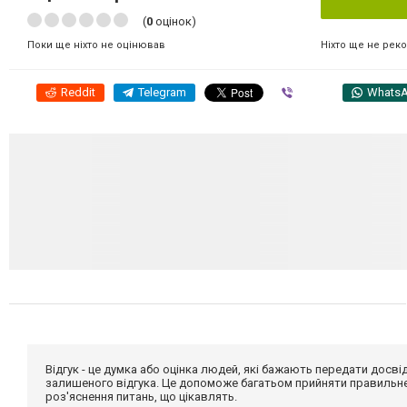
(
0
оцінок)
Ніхто ще не рек
Поки ще ніхто не оцінював
Reddit
Telegram
Viber
Whats
Відгук - це думка або оцінка людей, які бажають передати дос
залишеного відгука. Це допоможе багатьом прийняти правильне 
роз'яснення питань, що цікавлять.