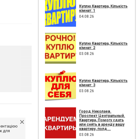
Куплю Квартира, Кількість
кімнат: 1
04.08.26
Куплю Квартира, Кількість
кімнат: 2
03.08.26
Куплю Квартира, Кількість
кімнат: 3
03.08.26
Город Николаев.
Проспект Центральный.
Квартира, Помогу сдать
или снять в аренду вашу
ментацією
квартиру, полд...
ж для
03.08.26