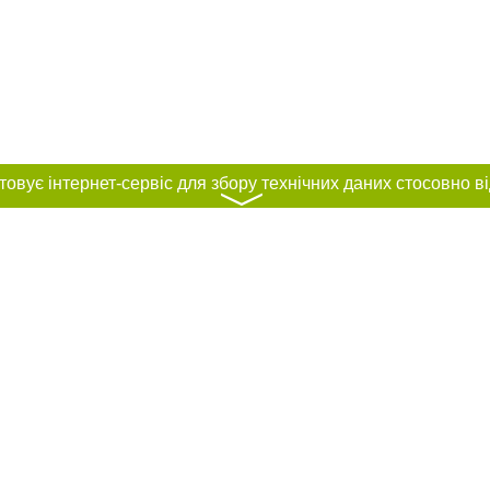
〉
нас :
и
Автори проєкту
ування матеріалів без отримання попередньої згоди 0512.com.ua за умови 