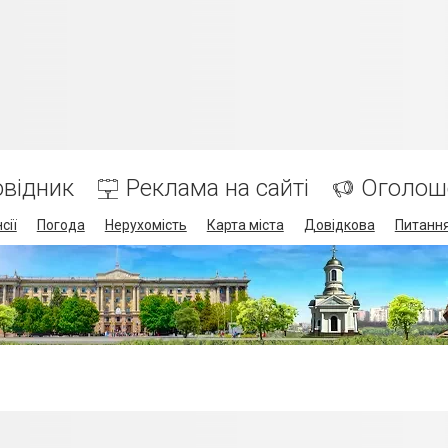
відник
Реклама на сайті
Оголош
сії
Погода
Нерухомість
Карта міста
Довідкова
Питання