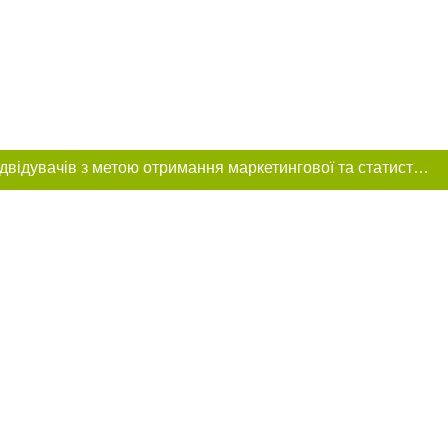
Цей сайт використовує «cookies». Також веб-сайт використовує інтернет-сервіс для збору технічних даних стосовно відвідувачів з метою отримання маркетингової та статистичної інформації. Умови обробки даних відвідувачів сайту див.
розміщення в