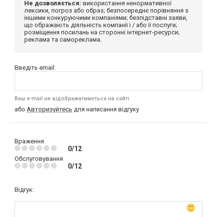
Не дозволяється:
використання ненормативної
лексики, погроз або образ; безпосереднє порівняння з
іншими конкуруючими компаніями; безпідставні заяви,
що ображають діяльність компанії і / або її послуги;
розміщення посилань на сторонні інтернет-ресурси;
реклама та самореклама.
Введіть email:
Ваш e-mail не відображатиметься на сайті
або
Авторизуйтесь
для написання відгуку
Враження
0/12
Обслуговування
0/12
Відгук: