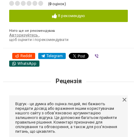
(
0
оцінок)
Я рекомендую
Ніхто ще не рекомендував
Авторизуйтесь
,
щоб оцінити і порекомендувати
Reddit
Telegram
Viber
WhatsApp
Рецензія
Відгук - це думка або оцінка людей, які бажають
передати досвід або враження іншим користувачам
нашого сайту з обов'язковою аргументацією
залишеного відгука. Це допоможе багатьом прийняти
правильне рішення. Коментарі призначені для
спілкування та обговорення, а також для роз'яснення
питань, що цікавлять.