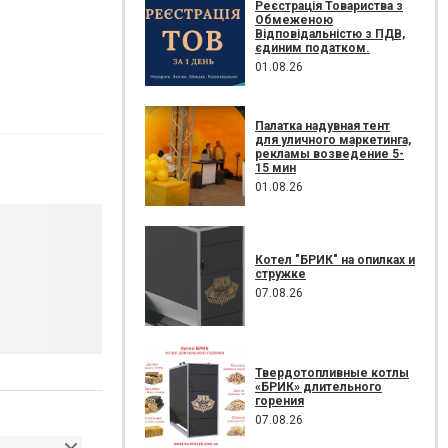
Реєстрація Товариства з
Обмеженою
Відповідальністю з ПДВ,
єдиним податком.
01.08.26
Палатка надувная тент
для уличного маркетинга,
рекламы возведение 5-
15 мин
01.08.26
Котел "БРИК" на опилках и
стружке
07.08.26
Твердотопливные котлы
«БРИК» длительного
горения
07.08.26