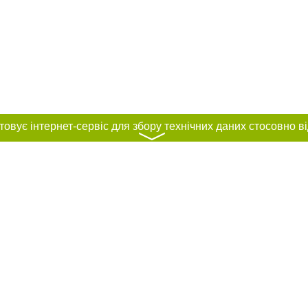
〉
нас :
и
Автори проєкту