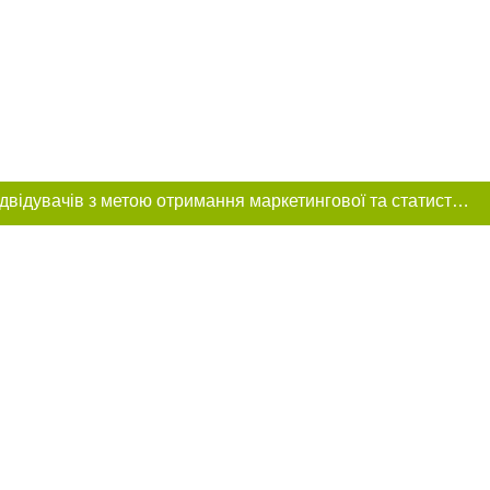
Цей сайт використовує «cookies». Також веб-сайт використовує інтернет-сервіс для збору технічних даних стосовно відвідувачів з метою отримання маркетингової та статистичної інформації. Умови обробки даних відвідувачів сайту див.