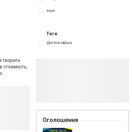
Інше
Теги
Дитяча афіша
 творить
в стоимость,
 с
Оголошення