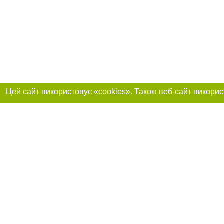
Приєднуйтесь до 
Реклама на сайті
Франшиза "CitySites"
+38 (095) 515-50-87
Про нас
Контакт