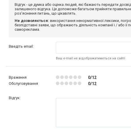
Відгук - це думка або оцінка людей, які бажають передати дос
залишеного відгука. Це допоможе багатьом прийняти правильне 
роз'яснення питань, що цікавлять.
Не дозволяється:
використання ненормативної лексики, погро
безпідставні заяви, що ображають діяльність компанії і / або її
самореклама.
Введіть email:
Ваш e-mail не відображатиметься на сайті
Враження
0/12
Обслуговування
0/12
Відгук: