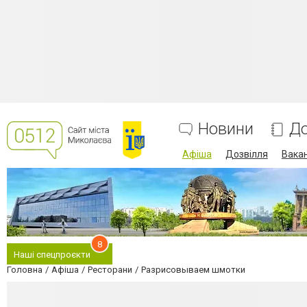
Новини
До
Афіша
Дозвілля
Вакан
8
Наші спецпроєкти
Головна
Афіша
Ресторани
Разрисовываем шмотки