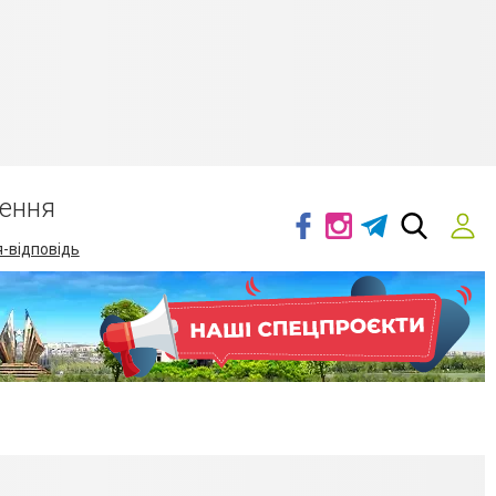
ення
-відповідь