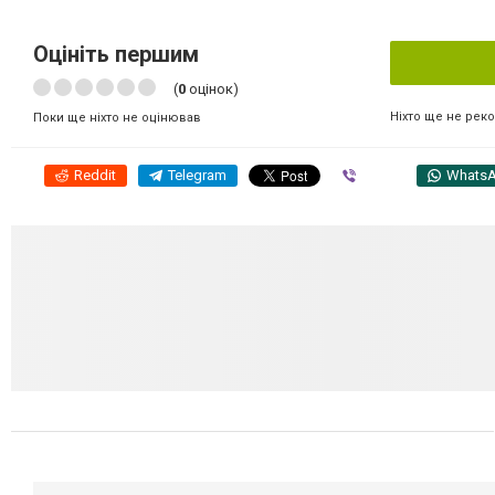
Оцініть першим
(
0
оцінок)
Ніхто ще не рек
Поки ще ніхто не оцінював
Reddit
Telegram
Viber
Whats