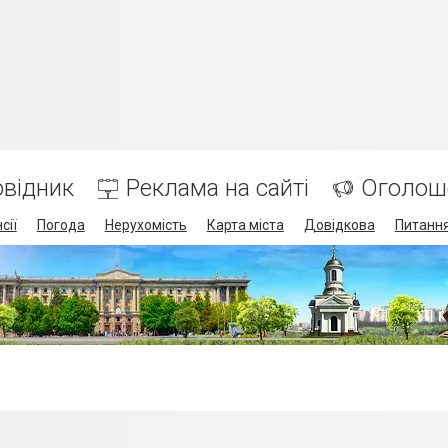
відник
Реклама на сайті
Оголош
сії
Погода
Нерухомість
Карта міста
Довідкова
Питання