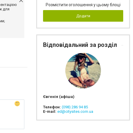
ментацією
Розмістити оголошення у цьому блоці
ж для
Додати
ми;
Відповідальний за розділ
Євгенія (афіша)
Телефон:
(098) 286 94 85
E-mail:
ed@citysites.com.ua