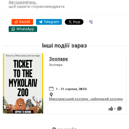
Авторизуйтесь
,
щоб оцінити і порекомендувати
Reddit
Telegram
Viber
WhatsApp
Інші подіїї зараз
Зоопарк
Зоопарк
1 - 31 серпня, 08:50
Миколаївський зоопарк - найкращий зоопарк Укр
1