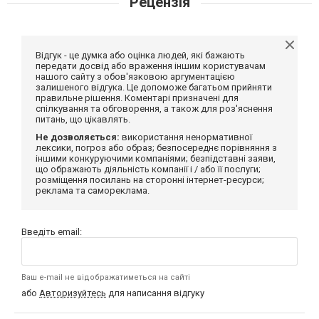
Рецензія
Відгук - це думка або оцінка людей, які бажають
передати досвід або враження іншим користувачам
нашого сайту з обов'язковою аргументацією
залишеного відгука. Це допоможе багатьом прийняти
правильне рішення. Коментарі призначені для
спілкування та обговорення, а також для роз'яснення
питань, що цікавлять.
Не дозволяється:
використання ненормативної
лексики, погроз або образ; безпосереднє порівняння з
іншими конкуруючими компаніями; безпідставні заяви,
що ображають діяльність компанії і / або її послуги;
розміщення посилань на сторонні інтернет-ресурси;
реклама та самореклама.
Введіть email:
Ваш e-mail не відображатиметься на сайті
або
Авторизуйтесь
для написання відгуку