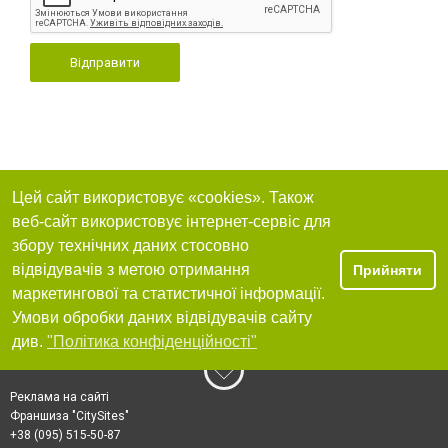
Відправити
Цей сайт використовує «cookies». Також
веб-сайт використовує інтернет-сервіс для
збору технічних даних стосовно
відвідувачів з метою отримання
Прийняти
маркетингової та статистичної інформації.
Умови обробки даних відвідувачів сайту
див.
"Політика конфіденційності"
Реклама на сайті
Франшиза "CitySites"
+38 (095) 515-50-87