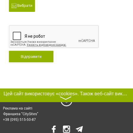
Вибрати
Відправити
Цей сайт використовує «cookies». Також веб-сайт використовує інтернет-сервіс для збору технічних даних стосовно відвідувачів з метою отримання маркетингової та статистичної інформації. Умови обробки даних відвідувачів сайту див.
〉
Реклама на сайті
Франшиза "CitySites"
+38 (095) 515-50-87