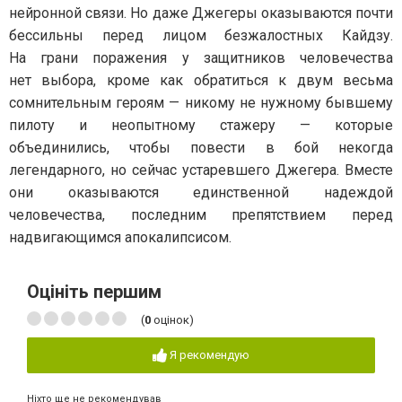
нейронной связи. Но даже Джегеры оказываются почти
бессильны перед лицом безжалостных Кайдзу.
На грани поражения у защитников человечества
нет выбора, кроме как обратиться к двум весьма
сомнительным героям — никому не нужному бывшему
пилоту и неопытному стажеру — которые
объединились, чтобы повести в бой некогда
легендарного, но сейчас устаревшего Джегера. Вместе
они оказываются единственной надеждой
человечества, последним препятствием перед
надвигающимся апокалипсисом.
Оцініть першим
(
0
оцінок)
Я рекомендую
Ніхто ще не рекомендував