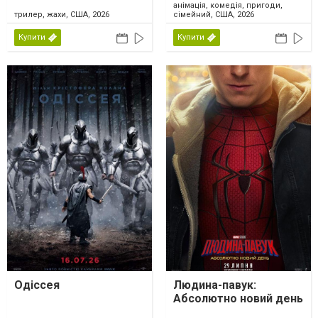
анімація, комедія, пригоди,
трилер, жахи, США, 2026
сімейний, США, 2026
Купити
Купити
Одіссея
Людина-павук:
Абсолютно новий день