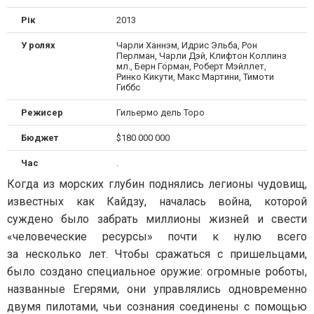
Рік
2013
У ролях
Чарли Ханнэм, Идрис Эльба, Рон
Перлман, Чарли Дэй, Клифтон Коллинз
мл., Берн Горман, Роберт Мэйллет,
Ринко Кикути, Макс Мартини, Тимоти
Гиббс
Режисер
Гильермо дель Торо
Бюджет
$180 000 000
Час
.
Когда из морских глубин поднялись легионы чудовищ,
известных как Кайдзу, началась война, которой
суждено было забрать миллионы жизней и свести
«человеческие ресурсы» почти к нулю всего
за несколько лет. Чтобы сражаться с пришельцами,
было создано специальное оружие: огромные роботы,
названные Егерями, они управлялись одновременно
двумя пилотами, чьи сознания соединены с помощью