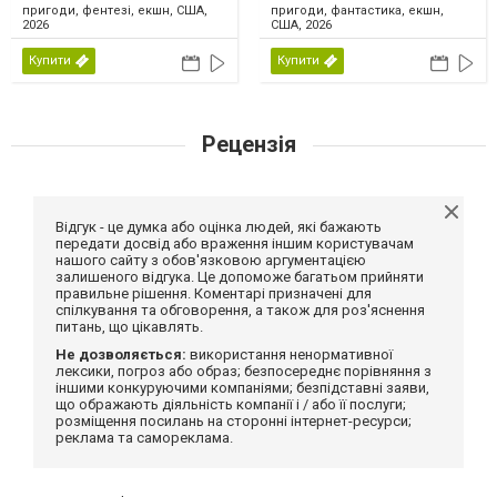
пригоди, фентезі, екшн, США,
пригоди, фантастика, екшн,
2026
США, 2026
Купити
Купити
Рецензія
Відгук - це думка або оцінка людей, які бажають
передати досвід або враження іншим користувачам
нашого сайту з обов'язковою аргументацією
залишеного відгука. Це допоможе багатьом прийняти
правильне рішення. Коментарі призначені для
спілкування та обговорення, а також для роз'яснення
питань, що цікавлять.
Не дозволяється:
використання ненормативної
лексики, погроз або образ; безпосереднє порівняння з
іншими конкуруючими компаніями; безпідставні заяви,
що ображають діяльність компанії і / або її послуги;
розміщення посилань на сторонні інтернет-ресурси;
реклама та самореклама.