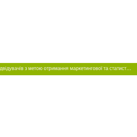
Цей сайт використовує «cookies». Також веб-сайт використовує інтернет-сервіс для збору технічних даних стосовно відвідувачів з метою отримання маркетингової та статистичної інформації. Умови обробки даних відвідувачів сайту див.