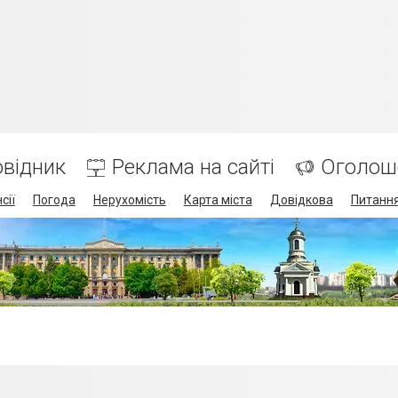
відник
Реклама на сайті
Оголош
сії
Погода
Нерухомість
Карта міста
Довідкова
Питання