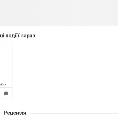
ші подіїї зараз
аїни
1
Рецензія