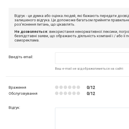
Відгук - це думка або оцінка людей, які бажають передати дос
залишеного відгука. Це допоможе багатьом прийняти правильне 
роз'яснення питань, що цікавлять.
Не дозволяється:
використання ненормативної лексики, погро
безпідставні заяви, що ображають діяльність компанії і / або її
самореклама.
Введіть email:
Ваш e-mail не відображатиметься на сайті
Враження
0/12
Обслуговування
0/12
Відгук: