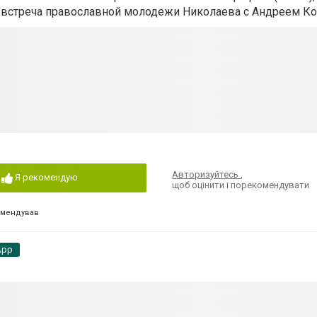
 встреча православной молодежи Николаева с Андреем К
Авторизуйтесь
,
Я рекомендую
щоб оцінити і порекомендувати
омендував
App