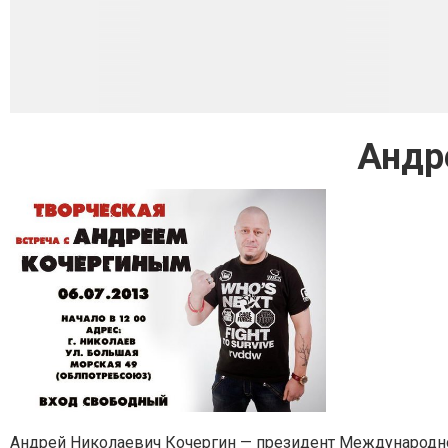
Андр
Андрей Николаевич Кочергин — президент Международног