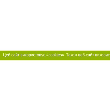
Приєднуйтесь до 
Реклама на сайті
Франшиза "CitySites"
+38 (095) 515-50-87
Про нас
Контакт