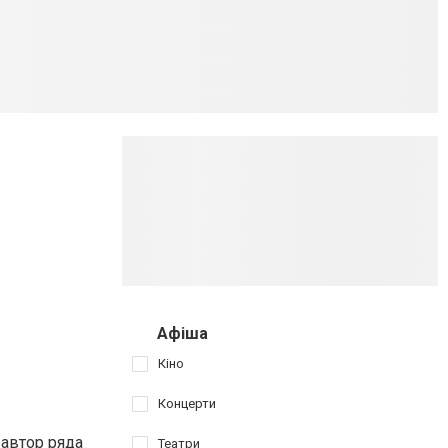
Афіша
Кіно
Концерти
 автор ряда
Театри