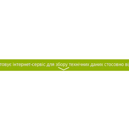
〉
нас :
и
Автори проєкту