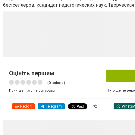
бестселлеров, кандидат педагогических наук.
Творческая
Оцініть першим
(
0
оцінок)
Ніхто ще не рек
Поки ще ніхто не оцінював
Reddit
Telegram
Viber
Whats