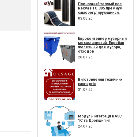
Пленочный теплый пол
RexVa PTC 305 премиум
саморегулирующийся.
03.08.26
Евроконтейнер мусорный
металлический. Евробак
железный для мусора,
отходов
26.07.26
Виготовлення технічних
паспортів
31.07.26
Модуль інтеграції BAS /
1C та Дропшипінг
24.07.26