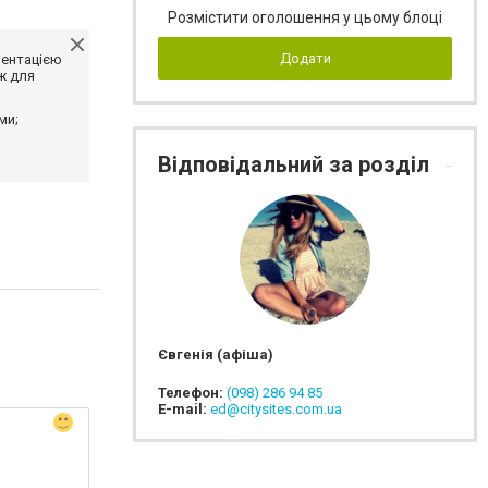
Розмістити оголошення у цьому блоці
Додати
ментацією
ж для
ми;
Відповідальний за розділ
Євгенія (афіша)
Телефон:
(098) 286 94 85
E-mail:
ed@citysites.com.ua