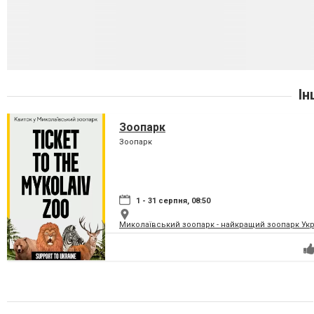
Ін
Зоопарк
Зоопарк
1 - 31 серпня, 08:50
Миколаївський зоопарк - найкращий зоопарк Укр