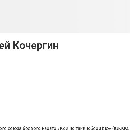
ей Кочергин
о союза боевого каратэ «Кои но такинобори рю» (IUKKK),