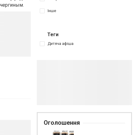
очергиным.
Інше
Теги
Дитяча афіша
Оголошення