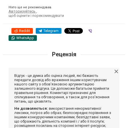
Ніхто ще не рекомендував
Авторизуйтесь
,
щоб оцінити і порекомендувати
Reddit
Telegram
Viber
WhatsApp
Рецензія
Відгук - це думка або оцінка людей, які бажають
передати досвід або враження іншим користувачам
нашого сайту з обов'язковою аргументацією
залишеного відгука. Це допоможе багатьом прийняти
правильне рішення. Коментарі призначені для
спілкування та обговорення, а також для роз'яснення
питань, що цікавлять.
Не дозволяється:
використання ненормативної
лексики, погроз або образ; безпосереднє порівняння з
іншими конкуруючими компаніями; безпідставні заяви,
що ображають діяльність компанії і / або її послуги;
розміщення посилань на сторонні інтернет-ресурси;