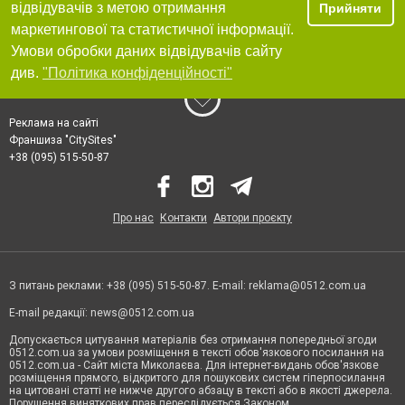
відвідувачів з метою отримання
Прийняти
маркетингової та статистичної інформації.
Умови обробки даних відвідувачів сайту
див.
"Політика конфіденційності"
Реклама на сайті
Франшиза "CitySites"
+38 (095) 515-50-87
Про нас
Контакти
Автори проєкту
З питань реклами: +38 (095) 515-50-87. E-mail:
reklama@0512.com.ua
E-mail редакції:
news@0512.com.ua
Допускається цитування матеріалів без отримання попередньої згоди
0512.com.ua за умови розміщення в тексті обов'язкового посилання на
0512.com.ua - Сайт міста Миколаєва. Для інтернет-видань обов'язкове
розміщення прямого, відкритого для пошукових систем гіперпосилання
на цитовані статті не нижче другого абзацу в тексті або в якості джерела.
Порушення виняткових прав переслідується Законом.