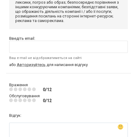
лексики, погроз або образ; безпосереднє порівняння з
іншими конкуруючими компаніями; безпідставні заяви,
що ображають діяльність компанії і / або її послуги;
розміщення посилань на сторонні інтернет-ресурси;
реклама та самореклама.
Введіть email:
Ваш e-mail не відображатиметься на сайті
або
Авторизуйтесь
для написання відгуку
Враження
0/12
Обслуговування
0/12
Відгук: