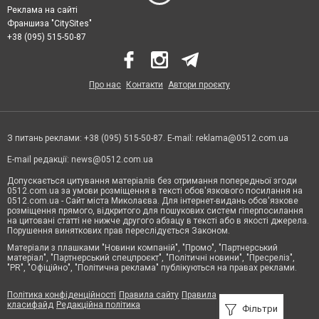
Реклама на сайті
Франшиза "CitySites"
+38 (095) 515-50-87
Про нас
Контакти
Автори проєкту
З питань реклами: +38 (095) 515-50-87. E-mail:
reklama@0512.com.ua
E-mail редакції:
news@0512.com.ua
Допускається цитування матеріалів без отримання попередньої згоди
0512.com.ua за умови розміщення в тексті обов'язкового посилання на
0512.com.ua - Сайт міста Миколаєва. Для інтернет-видань обов'язкове
розміщення прямого, відкритого для пошукових систем гіперпосилання
на цитовані статті не нижче другого абзацу в тексті або в якості джерела.
Порушення виняткових прав переслідується Законом.
Матеріали з плашками "Новини компаній", "Промо", "Партнерський
матеріал", "Партнерський спецпроєкт", "Політичні новини", "Пресреліз",
"PR", "Офіційно", "Політична реклама" публікуються на правах реклами.
Політика конфіденційності
Правила сайту
Правила
класифайд
Редакційна політика
Фільтри