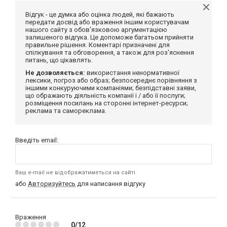
Відгук - це думка або оцінка людей, які бажають
передати досвід або враження іншим користувачам
нашого сайту з обов'язковою аргументацією
залишеного відгука. Це допоможе багатьом прийняти
правильне рішення. Коментарі призначені для
спілкування та обговорення, а також для роз'яснення
питань, що цікавлять.
Не дозволяється:
використання ненормативної
лексики, погроз або образ; безпосереднє порівняння з
іншими конкуруючими компаніями; безпідставні заяви,
що ображають діяльність компанії і / або її послуги;
розміщення посилань на сторонні інтернет-ресурси;
реклама та самореклама.
Введіть email:
Ваш e-mail не відображатиметься на сайті
або
Авторизуйтесь
для написання відгуку
Враження
0/12