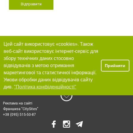
Відправити
Цей сайт використовує «cookies». Також
веб-сайт використовує інтернет-сервіс для
збору технічних даних стосовно
відвідувачів з метою отримання
Прийняти
маркетингової та статистичної інформації.
Умови обробки даних відвідувачів сайту
див.
"Політика конфіденційності"
Реклама на сайті
Франшиза "CitySites"
+38 (095) 515-50-87