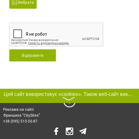
Вибрати
Відправити
Цей сайт використовує «cookies». Також веб-сайт використовує інтернет-сервіс для збору технічних даних стосовно відвідувачів з метою отримання маркетингової та статистичної інформації. Умови обробки даних відвідувачів сайту див.
〉
Реклама на сайті
Франшиза "CitySites"
+38 (095) 515-50-87