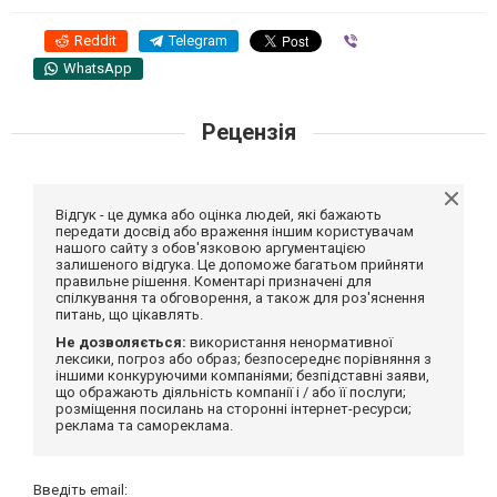
Reddit
Telegram
Viber
WhatsApp
Рецензія
Відгук - це думка або оцінка людей, які бажають
передати досвід або враження іншим користувачам
нашого сайту з обов'язковою аргументацією
залишеного відгука. Це допоможе багатьом прийняти
правильне рішення. Коментарі призначені для
спілкування та обговорення, а також для роз'яснення
питань, що цікавлять.
Не дозволяється:
використання ненормативної
лексики, погроз або образ; безпосереднє порівняння з
іншими конкуруючими компаніями; безпідставні заяви,
що ображають діяльність компанії і / або її послуги;
розміщення посилань на сторонні інтернет-ресурси;
реклама та самореклама.
Введіть email: