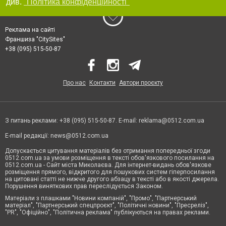
див.
"Політика конфіденційності"
Реклама на сайті
Франшиза "CitySites"
+38 (095) 515-50-87
Про нас
Контакти
Автори проєкту
З питань реклами: +38 (095) 515-50-87. E-mail:
reklama@0512.com.ua
E-mail редакції:
news@0512.com.ua
Допускається цитування матеріалів без отримання попередньої згоди
0512.com.ua за умови розміщення в тексті обов'язкового посилання на
0512.com.ua - Сайт міста Миколаєва. Для інтернет-видань обов'язкове
розміщення прямого, відкритого для пошукових систем гіперпосилання
на цитовані статті не нижче другого абзацу в тексті або в якості джерела.
Порушення виняткових прав переслідується Законом.
Матеріали з плашками "Новини компаній", "Промо", "Партнерський
матеріал", "Партнерський спецпроєкт", "Політичні новини", "Пресреліз",
"PR", "Офіційно", "Політична реклама" публікуються на правах реклами.