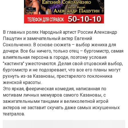
В главных ролях Народный артист России Александр
Пашутин и замечательный актер Евгений
Сокольченко.
В основе сюжета – выбор жениха для
дочери. Все бы ничего, только отец – бургомистр, самая
влиятельная персона в городе, поэтому условия
"кастинга" ужесточаются. Делая свой отцовский выбор,
бургомистр и не подозревает, что все его планы могут
рухнуть из-за Казановы, престарелого поклонника
женской красоты.
Это яркая, феерическая комедия, написанная по
мотивам личных мемуаров самого Казановы, с
зажигательными танцами и великолепной игрой
актеров не заставит скучать даже самых искушенных
театралов.