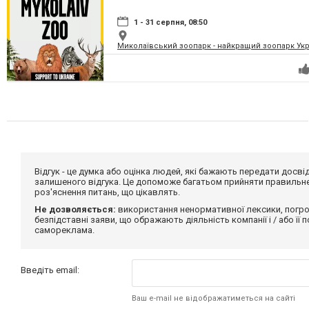
1 - 31 серпня, 08:50
Миколаївський зоопарк - найкращий зоопарк Укр
Відгук - це думка або оцінка людей, які бажають передати дос
залишеного відгука. Це допоможе багатьом прийняти правильне 
роз'яснення питань, що цікавлять.
Не дозволяється:
використання ненормативної лексики, погро
безпідставні заяви, що ображають діяльність компанії і / або її
самореклама.
Введіть email:
Ваш e-mail не відображатиметься на сайті