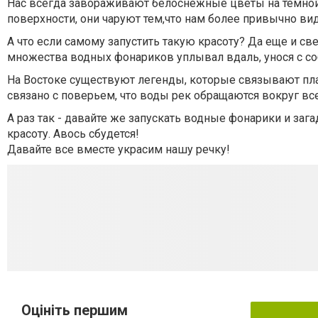
Нас всегда завораживают белоснежные цветы на тёмной 
поверхности, они чаруют тем,что нам более привычно ви
А что если самому запустить такую красоту? Да еще и с
множества водных фонариков уплывал вдаль, унося с с
На Востоке существуют легенды, которые связывают пл
связано с поверьем, что воды рек обращаются вокруг вс
А раз так - давайте же запускать водные фонарики и зага
красоту. Авось сбудется!
Давайте все вместе украсим нашу речку!
Оцініть першим