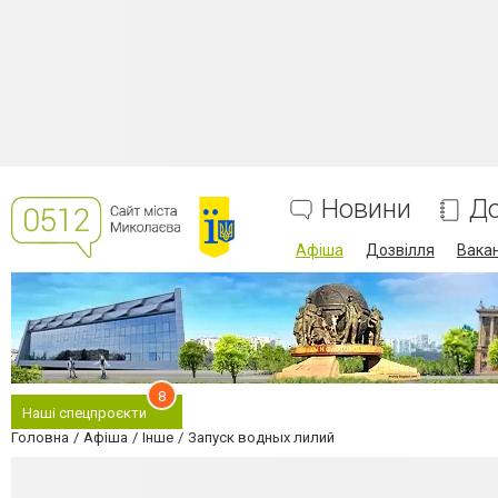
Новини
До
Афіша
Дозвілля
Вакан
8
Наші спецпроєкти
Головна
Афіша
Інше
Запуск водных лилий