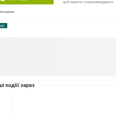
щоб оцінити і порекомендувати
омендував
App
ші подіїї зараз