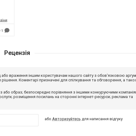
аїни
1
Рецензія
від або враження іншим користувачам нашого сайту з обов'язковою аргу
рішення. Коментарі призначені для спілкування та обговорення, а тако
з або образ; безпосереднє порівняння з іншими конкуруючими компанія
 послуги; розміщення посилань на сторонні інтернет-ресурси; реклама та
або
Авторизуйтесь
для написання відгуку