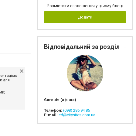
Розмістити оголошення у цьому блоці
Додати
Відповідальний за розділ
ментацією
ж для
ми;
Євгенія (афіша)
Телефон:
(098) 286 94 85
E-mail:
ed@citysites.com.ua