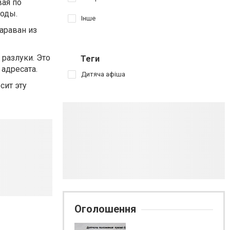
вая по
воды.
Інше
араван из
разлуки. Это
Теги
адресата.
Дитяча афіша
сит эту
Оголошення