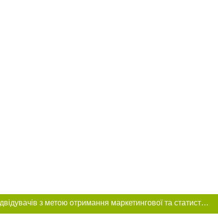
Цей сайт використовує «cookies». Також веб-сайт використовує інтернет-сервіс для збору технічних даних стосовно відвідувачів з метою отримання маркетингової та статистичної інформації. Умови обробки даних відвідувачів сайту див.