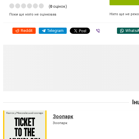
(
0
оцінок)
Ніхто ще не рек
Поки ще ніхто не оцінював
Reddit
Telegram
Viber
Whats
Ін
Зоопарк
Зоопарк