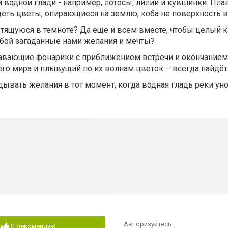
водной глади - например, лотосы, лилии и кувшинки. Пла
деть цветы, опирающиеся на землю, коба не поверхность 
ветящуюся в темноте? Да еще и всем вместе, чтобы целый к
обой загаданные нами желания и мечты?
авающие фонарики с приближением встречи и окончанием 
его мира и плывущий по их волнам цветок – всегда найдёт 
дывать желания в тот момент, когда водная гладь реки уно
Авторизуйтесь
,
Я рекомендую