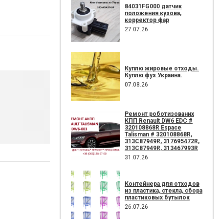
84031FG000 датчик
положения кузова,
корректор фар
27.07.26
Куплю жировые отходы.
Куплю фуз Украина.
07.08.26
Ремонт роботизованих
КПП Renault DW6 EDC #
320108868R Espace
Talisman # 320108868R,
313C87949R, 317695472R,
313C87949R, 313467993R
31.07.26
Контейнера для отходов
из пластика, стекла, сбора
пластиковых бутылок
26.07.26