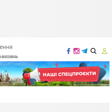
ення
-відповідь