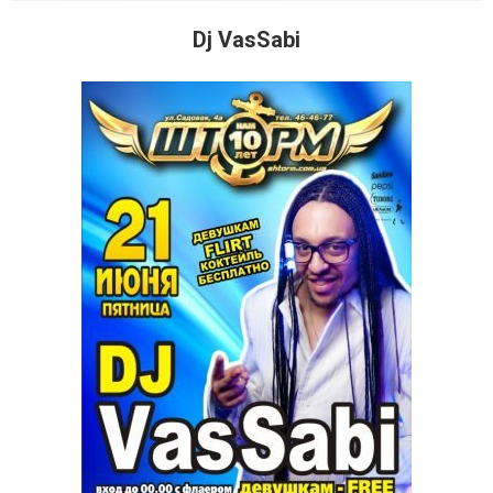
Dj VasSabi