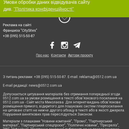
Умови обробки даних відвідувачів сайту
див.
"Політика конфіденційності"
Реклама на сайті
Франшиза "CitySites"
+38 (095) 515-50-87
Про нас
Контакти
Автори проєкту
З питань реклами: +38 (095) 515-50-87. E-mail:
reklama@0512.com.ua
E-mail редакції:
news@0512.com.ua
Допускається цитування матеріалів без отримання попередньої згоди
0512.com.ua за умови розміщення в тексті обов'язкового посилання на
0512.com.ua - Сайт міста Миколаєва. Для інтернет-видань обов'язкове
розміщення прямого, відкритого для пошукових систем гіперпосилання
на цитовані статті не нижче другого абзацу в тексті або в якості джерела.
Порушення виняткових прав переслідується Законом.
Матеріали з плашками "Новини компаній", "Промо", "Партнерський
матеріал", "Партнерський спецпроєкт", "Політичні новини", "Пресреліз",