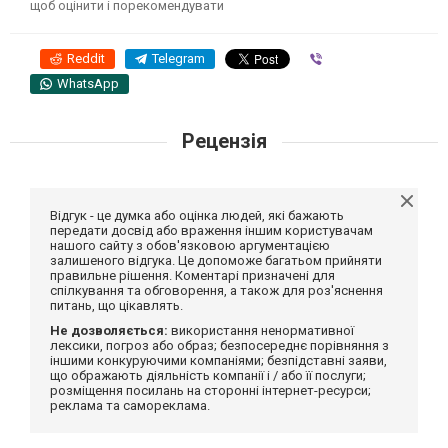
щоб оцінити і порекомендувати
Reddit
Telegram
Viber
WhatsApp
Рецензія
Відгук - це думка або оцінка людей, які бажають
передати досвід або враження іншим користувачам
нашого сайту з обов'язковою аргументацією
залишеного відгука. Це допоможе багатьом прийняти
правильне рішення. Коментарі призначені для
спілкування та обговорення, а також для роз'яснення
питань, що цікавлять.
Не дозволяється:
використання ненормативної
лексики, погроз або образ; безпосереднє порівняння з
іншими конкуруючими компаніями; безпідставні заяви,
що ображають діяльність компанії і / або її послуги;
розміщення посилань на сторонні інтернет-ресурси;
реклама та самореклама.