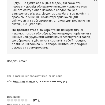
Відгук - це думка або оцінка людей, які бажають
передати досвід або враження іншим користувачам
нашого сайту з обов'язковою аргументацією
залишеного відгука. Це допоможе багатьом прийняти
правильне рішення. Коментарі призначені для
спілкування та обговорення, а також для роз'яснення
питань, що цікавлять.
Не дозволяється:
використання ненормативної
лексики, погроз або образ; безпосереднє порівняння з
іншими конкуруючими компаніями; безпідставні заяви,
що ображають діяльність компанії і / або її послуги;
розміщення посилань на сторонні інтернет-ресурси;
реклама та самореклама.
Введіть email:
Ваш e-mail не відображатиметься на сайті
або
Авторизуйтесь
для написання відгуку
Враження
0/12