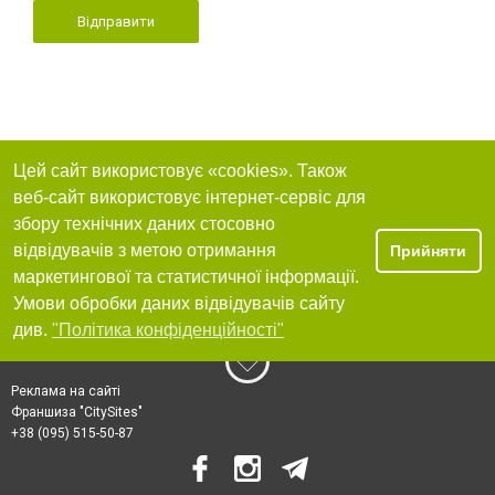
Відправити
Цей сайт використовує «cookies». Також
веб-сайт використовує інтернет-сервіс для
збору технічних даних стосовно
відвідувачів з метою отримання
Прийняти
маркетингової та статистичної інформації.
Умови обробки даних відвідувачів сайту
див.
"Політика конфіденційності"
Реклама на сайті
Франшиза "CitySites"
+38 (095) 515-50-87