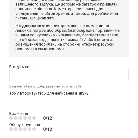
залишеного відгука. Це допоможе багатьом прийняти
правильне рішення. Коментарі призначені для
спілкування та обговорення, а також для роз'яснення
питань, що цікавлять.
Не дозволяється:
використання ненормативної
лексики, погроз або образ; безпосереднє порівняння з
іншими конкуруючими компаніями; безпідставні заяви,
що ображають діяльність компанії і / або її послуги;
розміщення посилань на сторонні інтернет-ресурси;
реклама та самореклама.
Введіть email:
Ваш e-mail не відображатиметься на сайті
або
Авторизуйтесь
для написання відгуку
Враження
0/12
Обслуговування
0/12