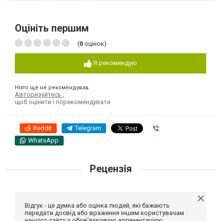
Оцініть першим
(
0
оцінок)
Я рекомендую
Ніхто ще не рекомендував
Авторизуйтесь
,
щоб оцінити і порекомендувати
Reddit
Telegram
Viber
WhatsApp
Рецензія
Відгук - це думка або оцінка людей, які бажають
передати досвід або враження іншим користувачам
нашого сайту з обов'язковою аргументацією