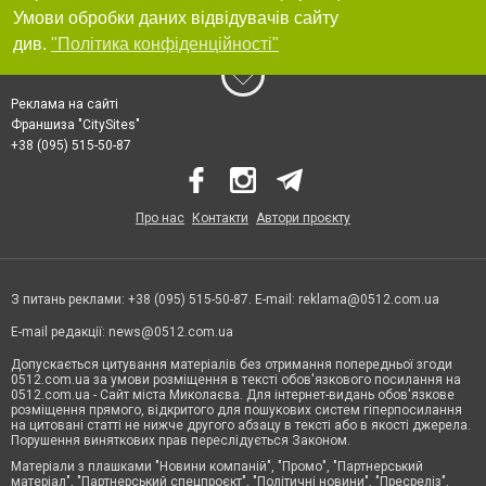
Умови обробки даних відвідувачів сайту
див.
"Політика конфіденційності"
Реклама на сайті
Франшиза "CitySites"
+38 (095) 515-50-87
Про нас
Контакти
Автори проєкту
З питань реклами: +38 (095) 515-50-87. E-mail:
reklama@0512.com.ua
E-mail редакції:
news@0512.com.ua
Допускається цитування матеріалів без отримання попередньої згоди
0512.com.ua за умови розміщення в тексті обов'язкового посилання на
0512.com.ua - Сайт міста Миколаєва. Для інтернет-видань обов'язкове
розміщення прямого, відкритого для пошукових систем гіперпосилання
на цитовані статті не нижче другого абзацу в тексті або в якості джерела.
Порушення виняткових прав переслідується Законом.
Матеріали з плашками "Новини компаній", "Промо", "Партнерський
матеріал", "Партнерський спецпроєкт", "Політичні новини", "Пресреліз",