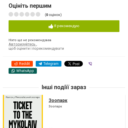
Оцініть першим
(
0
оцінок)
Я рекомендую
Ніхто ще не рекомендував
Авторизуйтесь
,
щоб оцінити і порекомендувати
Reddit
Telegram
Viber
WhatsApp
Інші подіїї зараз
Зоопарк
Зоопарк