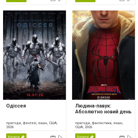
Одіссея
Людина-павук:
Абсолютно новий день
пригоди, фентезі, екшн, США,
пригоди, фантастика, екшн,
2026
США, 2026
Купити
Купити