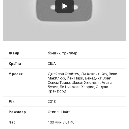
Жанр
боевик, триллер
Країна
США
У ролях
Джейсон Стэйтем, Ли Асквит-Коу, Вики
МакКлюр, Йен Пири, Бенедикт Вонг,
Сенем Темиз, Шиван Хьюлетт, Агата
Бузек, Ли Николас Харрис, Эндрю
Крейфорд
Рік
2013
Режисер
Стивен Найт
Час
100 мин. / 01:40