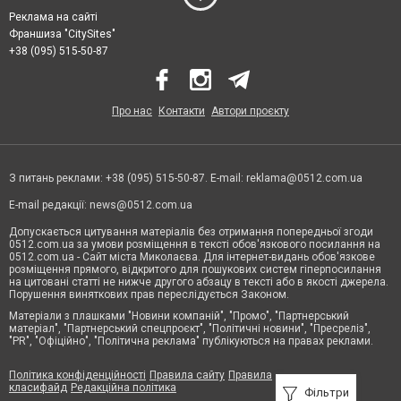
Реклама на сайті
Франшиза "CitySites"
+38 (095) 515-50-87
Про нас
Контакти
Автори проєкту
З питань реклами: +38 (095) 515-50-87. E-mail:
reklama@0512.com.ua
E-mail редакції:
news@0512.com.ua
Допускається цитування матеріалів без отримання попередньої згоди
0512.com.ua за умови розміщення в тексті обов'язкового посилання на
0512.com.ua - Сайт міста Миколаєва. Для інтернет-видань обов'язкове
розміщення прямого, відкритого для пошукових систем гіперпосилання
на цитовані статті не нижче другого абзацу в тексті або в якості джерела.
Порушення виняткових прав переслідується Законом.
Матеріали з плашками "Новини компаній", "Промо", "Партнерський
матеріал", "Партнерський спецпроєкт", "Політичні новини", "Пресреліз",
"PR", "Офіційно", "Політична реклама" публікуються на правах реклами.
Політика конфіденційності
Правила сайту
Правила
класифайд
Редакційна політика
Фільтри