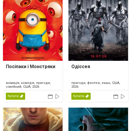
Посіпаки і Монстряки
Одіссея
анімація, комедія, пригоди,
пригоди, фентезі, екшн, США,
сімейний, США, 2026
2026
Купити
Купити