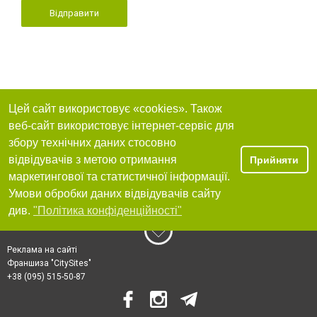
Відправити
Цей сайт використовує «cookies». Також
веб-сайт використовує інтернет-сервіс для
збору технічних даних стосовно
відвідувачів з метою отримання
Прийняти
маркетингової та статистичної інформації.
Умови обробки даних відвідувачів сайту
див.
"Політика конфіденційності"
Реклама на сайті
Франшиза "CitySites"
+38 (095) 515-50-87