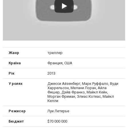
Жанр
триллер
Країна
Франция, США
Рік
2013
У ролях
Джесси Айзенберг, Марк Руффало, Вуди
Харрельсон, Мелани Лоран, Айла
Фишер, Дэйв Франко, Майкл Кейн,
Морган Фриман, Элиас Котеас, Майкл
Келли
Режисер
Луи Летерье
Бюджет
$70 000 000