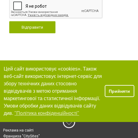
Відправити
Цей сайт використовує «cookies». Також
веб-сайт використовує інтернет-сервіс для
збору технічних даних стосовно
відвідувачів з метою отримання
Прийняти
маркетингової та статистичної інформації.
Умови обробки даних відвідувачів сайту
див.
"Політика конфіденційності"
Реклама на сайті
Франшиза "CitySites"