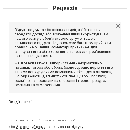
Рецензія
Відгук - це думка або оцінка людей, які бажають
передати досвід або враження іншим користувачам
нашого сайту з обов'язковою аргументацією
залишеного відгука. Це допоможе багатьом прийняти
правильне рішення. Коментарі призначені для
спілкування та обговорення, а також для роз'яснення
питань, що цікавлять.
Не дозволяється:
використання ненормативної
лексики, погроз або образ; безпосереднє порівняння з
іншими конкуруючими компаніями; безпідставні заяви,
що ображають діяльність компанії і / або її послуги;
розміщення посилань на сторонні інтернет-ресурси;
реклама та самореклама.
Введіть email:
Ваш e-mail не відображатиметься на сайті
або
Авторизуйтесь
для написання відгуку