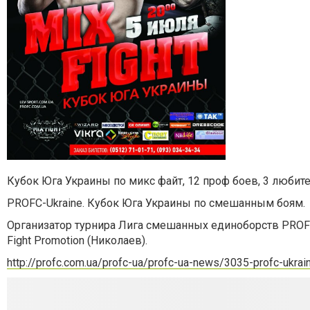
Кубок Юга Украины по микс файт, 12 проф боев, 3 любите
PROFC-Ukraine.
Кубок Юга Украины по смешанным боям.
Организатор турнира
Лига смешанных единоборств
PROF
Fight Promotion (Николаев).
http://profc.com.ua/profc-ua/profc-ua-news/3035-profc-ukrain