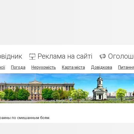
відник
Реклама на сайті
Оголош
сії
Погода
Нерухомість
Карта міста
Довідкова
Питання
краины по смешанным боям.