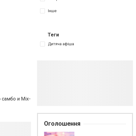
Інше
Теги
Дитяча афіша
о самбо
и
Mix-
Оголошення