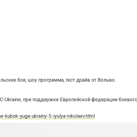
льских боя, шоу программа, тест драйв от Вольво.
C-Ukraine,
при поддержке
Европейской федерации боевог
e-kubok-yuga-ukrainy-5-iyulya-nikolaev.html