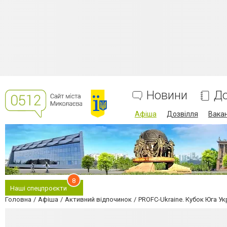
Новини
До
Афіша
Дозвілля
Вакан
8
Наші спецпроєкти
Головна
Афіша
Активний відпочинок
PROFC-Ukraine. Кубок Юга У