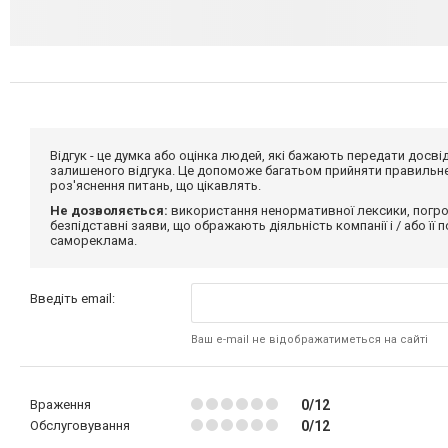
Відгук - це думка або оцінка людей, які бажають передати дос
залишеного відгука. Це допоможе багатьом прийняти правильне 
роз'яснення питань, що цікавлять.
Не дозволяється:
використання ненормативної лексики, погро
безпідставні заяви, що ображають діяльність компанії і / або її
самореклама.
Введіть email:
Ваш e-mail не відображатиметься на сайті
Враження
0/12
Обслуговування
0/12