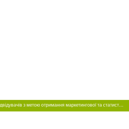
Цей сайт використовує «cookies». Також веб-сайт використовує інтернет-сервіс для збору технічних даних стосовно відвідувачів з метою отримання маркетингової та статистичної інформації. Умови обробки даних відвідувачів сайту див.