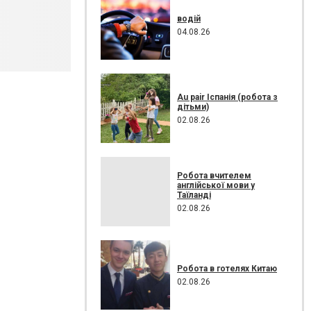
водій
04.08.26
Au pair Іспанія (робота з
дітьми)
02.08.26
Робота вчителем
англійської мови у
Таїланді
02.08.26
Робота в готелях Китаю
02.08.26