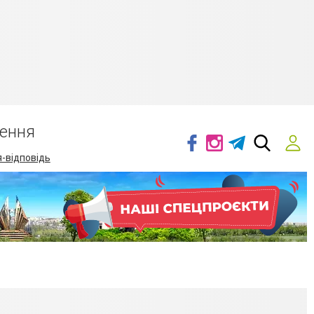
ення
-відповідь