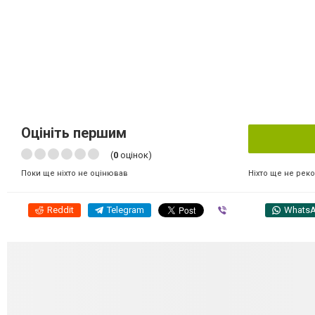
Оцініть першим
(
0
оцінок)
Ніхто ще не рек
Поки ще ніхто не оцінював
Reddit
Telegram
Viber
Whats