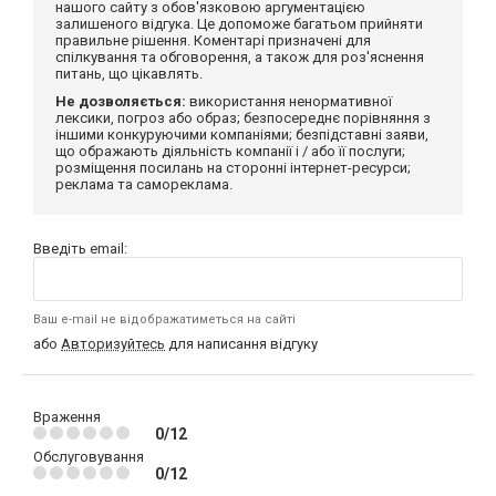
нашого сайту з обов'язковою аргументацією
залишеного відгука. Це допоможе багатьом прийняти
правильне рішення. Коментарі призначені для
спілкування та обговорення, а також для роз'яснення
питань, що цікавлять.
Не дозволяється:
використання ненормативної
лексики, погроз або образ; безпосереднє порівняння з
іншими конкуруючими компаніями; безпідставні заяви,
що ображають діяльність компанії і / або її послуги;
розміщення посилань на сторонні інтернет-ресурси;
реклама та самореклама.
Введіть email:
Ваш e-mail не відображатиметься на сайті
або
Авторизуйтесь
для написання відгуку
Враження
0/12
Обслуговування
0/12