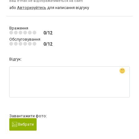
Ваш e-mail не відображатиметься на сайті
або
Авторизуйтесь
для написання відгуку
Враження
0/12
Обслуговування
0/12
Відгук:
Завантажити фото:
Вибрати