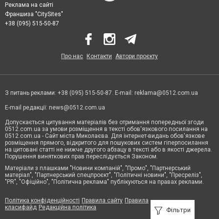
Реклама на сайті
Франшиза "CitySites"
+38 (095) 515-50-87
Про нас
Контакти
Автори проєкту
З питань реклами: +38 (095) 515-50-87. E-mail:
reklama@0512.com.ua
E-mail редакції:
news@0512.com.ua
Допускається цитування матеріалів без отримання попередньої згоди
0512.com.ua за умови розміщення в тексті обов'язкового посилання на
0512.com.ua - Сайт міста Миколаєва. Для інтернет-видань обов'язкове
розміщення прямого, відкритого для пошукових систем гіперпосилання
на цитовані статті не нижче другого абзацу в тексті або в якості джерела.
Порушення виняткових прав переслідується Законом.
Матеріали з плашками "Новини компаній", "Промо", "Партнерський
матеріал", "Партнерський спецпроєкт", "Політичні новини", "Пресреліз",
"PR", "Офіційно", "Політична реклама" публікуються на правах реклами.
Політика конфіденційності
Правила сайту
Правила
класифайд
Редакційна політика
Фільтри