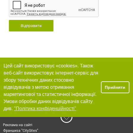
Відправити
Цей сайт використовує «cookies». Також
веб-сайт використовує інтернет-сервіс для
збору технічних даних стосовно
відвідувачів з метою отримання
Прийняти
маркетингової та статистичної інформації.
Умови обробки даних відвідувачів сайту
див.
"Політика конфіденційності"
Реклама на сайті
Франшиза "CitySites"