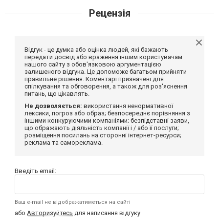
Рецензія
Відгук - це думка або оцінка людей, які бажають
передати досвід або враження іншим користувачам
нашого сайту з обов'язковою аргументацією
залишеного відгука. Це допоможе багатьом прийняти
правильне рішення. Коментарі призначені для
спілкування та обговорення, а також для роз'яснення
питань, що цікавлять.
Не дозволяється:
використання ненормативної
лексики, погроз або образ; безпосереднє порівняння з
іншими конкуруючими компаніями; безпідставні заяви,
що ображають діяльність компанії і / або її послуги;
розміщення посилань на сторонні інтернет-ресурси;
реклама та самореклама.
Введіть email:
Ваш e-mail не відображатиметься на сайті
або
Авторизуйтесь
для написання відгуку