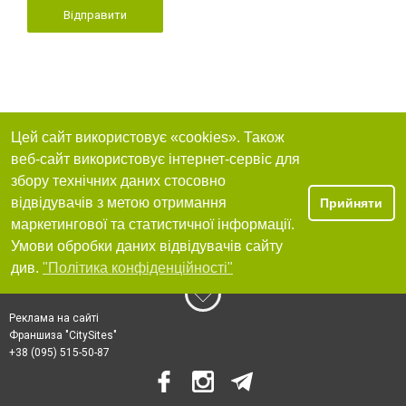
Відправити
Цей сайт використовує «cookies». Також
веб-сайт використовує інтернет-сервіс для
збору технічних даних стосовно
відвідувачів з метою отримання
Прийняти
маркетингової та статистичної інформації.
Умови обробки даних відвідувачів сайту
див.
"Політика конфіденційності"
Реклама на сайті
Франшиза "CitySites"
+38 (095) 515-50-87