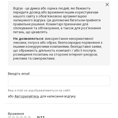
Відгук - це думка або оцінка людей, які бажають
передати досвід або враження іншим користувачам
нашого сайту з обов'язковою аргументацією
залишеного відгука. Це допоможе багатьом прийняти
правильне рішення. Коментарі призначені для
спілкування та обговорення, а також для роз'яснення
питань, що цікавлять.
Не дозволяється:
використання ненормативної
лексики, погроз або образ; безпосереднє порівняння з
іншими конкуруючими компаніями; безпідставні заяви,
що ображають діяльність компанії і / або її послуги;
розміщення посилань на сторонні інтернет-ресурси;
реклама та самореклама.
Введіть email:
Ваш e-mail не відображатиметься на сайті
або
Авторизуйтесь
для написання відгуку
Враження
0/12