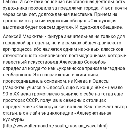
Latina». И все-таки основная выставочная деятельность
художника проходила за пределами города. И вот, почти
через семь лет, долгожданная выставка. Причем на
прошлом открытии художник обещал: «Следующая
выставка будет совсем другая». И сдержал обещание.
Алексей Маркитан - фигура значительная не только для
городской арт-сцены, но и в рамках общеукраинского
арт-процесса, ибо является одним из живых классиков
отечественного живописного постмодернизма, который
известный искусствовед Александр Соловйов
определил когда-то как «украинское трансавангардное
необарокко». Это направление в живописи,
происходившее, в основном, из Киева и Одессы
(Маркитан учился в Одессе), еще в конце 80-х - начале
90-х ХХ века громогласно заявило о себе на тогда еще
просторах СССР, получив в северных столицах
определение «Южнорусская волна». Как отмечает автор
статьи, в он-лайн энциклопедии «Альтернативная
культура»
(http://www.altermond.ru/south_russian_wave.html)