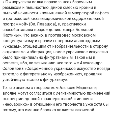
«Южнорусская волна поразила всех барочным
размахом и пышностью, дикой смесью иронии и
пылкой наивности, «повышенной температурой пафоса
и гротесковой квазиакадемической содержательной
программой» (Вл. Левашов), и, практически,
способствовала возрождению жанра Большой
Картины». Что важно, в противовес московском
концептуализму и прочим северным авангардным
«ужасам», отошедшим от изобразительности в сторону
акционизма и абстракции, новое украинское искусство
было принципиально фигуративным. Таковым и
остается, ибо, по заявлению все того же Александра
Соловйова «Современное украинское искусство всегда
тяготело к фигуративному изображению», проявляя
устойчивую «волю к фигуративу».
Те, кто знаком с творчеством Алексея Маркитана,
вполне могут согласиться с легитимностью применений
вышеприведенной характеристикой живописи
«необарокко» в отношении его творчества уже хотя бы
потому, что именно барокко является ключевой