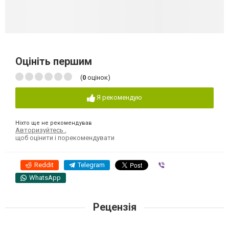
Оцініть першим
(
0
оцінок)
Я рекомендую
Ніхто ще не рекомендував
Авторизуйтесь
,
щоб оцінити і порекомендувати
Reddit
Telegram
Viber
WhatsApp
Рецензія