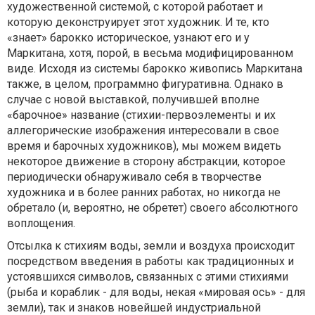
художественной системой, с которой работает и
которую деконструирует этот художник. И те, кто
«знает» барокко историческое, узнают его и у
Маркитана, хотя, порой, в весьма модифицированном
виде. Исходя из системы барокко живопись Маркитана
также, в целом, программно фигуративна. Однако в
случае с новой выставкой, получившей вполне
«барочное» название (стихии-первоэлементы и их
аллегорические изображения интересовали в свое
время и барочных художников), мы можем видеть
некоторое движение в сторону абстракции, которое
периодически обнаруживало себя в творчестве
художника и в более ранних работах, но никогда не
обретало (и, вероятно, не обретет) своего абсолютного
воплощения.
Отсылка к стихиям воды, земли и воздуха происходит
посредством введения в работы как традиционных и
устоявшихся символов, связанных с этими стихиями
(рыба и кораблик - для воды, некая «мировая ось» - для
земли), так и знаков новейшей индустриальной