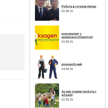
Робота в готелях Китаю
02.08.26
консультант з
нерухомості(рієлтор)
03.08.26
різноробочий
04.08.26
Au pair Іспанія (робота з
дітьми)
02.08.26