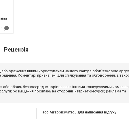
аїни
1
Рецензія
від або враження іншим користувачам нашого сайту з обов'язковою аргу
рішення. Коментарі призначені для спілкування та обговорення, а тако
з або образ; безпосереднє порівняння з іншими конкуруючими компанія
 послуги; розміщення посилань на сторонні інтернет-ресурси; реклама та
або
Авторизуйтесь
для написання відгуку