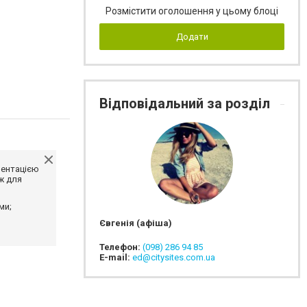
Розмістити оголошення у цьому блоці
Додати
Відповідальний за розділ
ментацією
ж для
ми;
Євгенія (афіша)
Телефон:
(098) 286 94 85
E-mail:
ed@citysites.com.ua