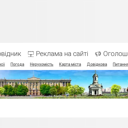
відник
Реклама на сайті
Оголош
сії
Погода
Нерухомість
Карта міста
Довідкова
Питання