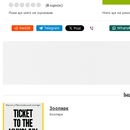
(
0
оцінок)
Ніхто ще не рек
Поки ще ніхто не оцінював
Reddit
Telegram
Viber
Whats
Ін
Зоопарк
Зоопарк