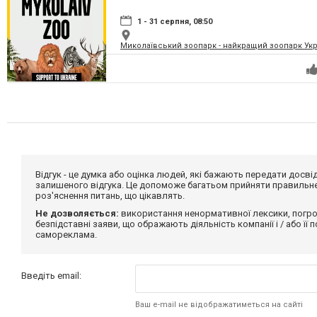
1 - 31 серпня, 08:50
Миколаївський зоопарк - найкращий зоопарк Укр
Відгук - це думка або оцінка людей, які бажають передати дос
залишеного відгука. Це допоможе багатьом прийняти правильне 
роз'яснення питань, що цікавлять.
Не дозволяється:
використання ненормативної лексики, погро
безпідставні заяви, що ображають діяльність компанії і / або її
самореклама.
Введіть email:
Ваш e-mail не відображатиметься на сайті