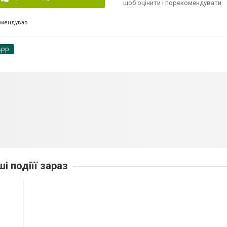
щоб оцінити і порекомендувати
омендував
App
ші подіїї зараз