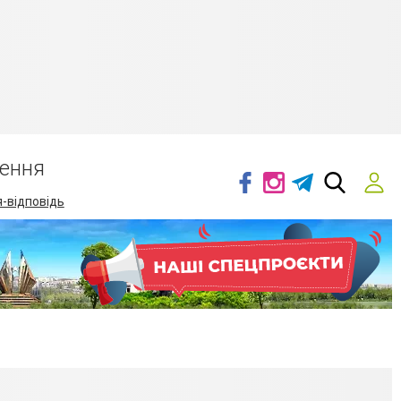
ення
-відповідь