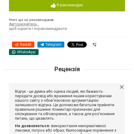
Я рекомендую
Ніхто ще не рекомендував
Авторизуйтесь
,
щоб оцінити і порекомендувати
Reddit
Telegram
Viber
WhatsApp
Рецензія
Відгук - це думка або оцінка людей, які бажають
передати досвід або враження іншим користувачам
нашого сайту з обов'язковою аргументацією
залишеного відгука. Це допоможе багатьом прийняти
правильне рішення. Коментарі призначені для
спілкування та обговорення, а також для роз'яснення
питань, що цікавлять.
Не дозволяється:
використання ненормативної
лексики, погроз або образ; безпосереднє порівняння з