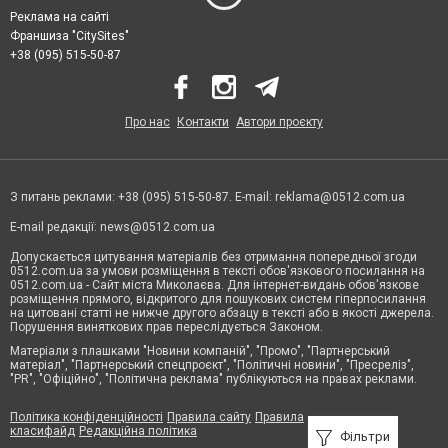
Реклама на сайті
Франшиза "CitySites"
+38 (095) 515-50-87
Про нас
Контакти
Автори проєкту
З питань реклами: +38 (095) 515-50-87. E-mail:
reklama@0512.com.ua
E-mail редакції:
news@0512.com.ua
Допускається цитування матеріалів без отримання попередньої згоди
0512.com.ua за умови розміщення в тексті обов'язкового посилання на
0512.com.ua - Сайт міста Миколаєва. Для інтернет-видань обов'язкове
розміщення прямого, відкритого для пошукових систем гіперпосилання
на цитовані статті не нижче другого абзацу в тексті або в якості джерела.
Порушення виняткових прав переслідується Законом.
Матеріали з плашками "Новини компаній", "Промо", "Партнерський
матеріал", "Партнерський спецпроєкт", "Політичні новини", "Пресреліз",
"PR", "Офіційно", "Політична реклама" публікуються на правах реклами.
Політика конфіденційності
Правила сайту
Правила
класифайд
Редакційна політика
Фільтри