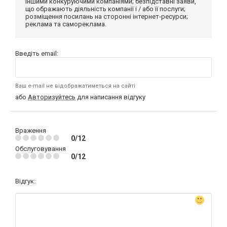
іншими конкуруючими компаніями; безпідставні заяви,
що ображають діяльність компанії і / або її послуги;
розміщення посилань на сторонні інтернет-ресурси;
реклама та самореклама.
Введіть email:
Ваш e-mail не відображатиметься на сайті
або
Авторизуйтесь
для написання відгуку
Враження
0/12
Обслуговування
0/12
Відгук: